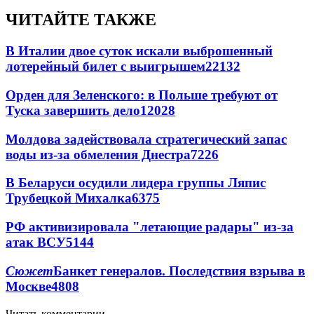
ЧИТАЙТЕ ТАКЖЕ
В Италии двое суток искали выброшенный
лотерейный билет с выигрышем
22132
Орден для Зеленского: в Польше требуют от
Туска завершить дело
12028
Молдова задействовала стратегический запас
воды из-за обмеления Днестра
7226
В Беларуси осудили лидера группы Ляпис
Трубецкой Михалка
6375
РФ активизировала "летающие радары" из-за
атак ВСУ
5144
Сюжет
Банкет генералов. Последствия взрыва в
Москве
4808
Читать комментарии