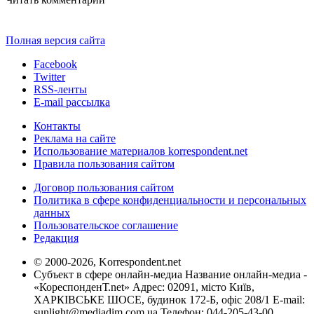
Полная версия сайта
Facebook
Twitter
RSS-ленты
E-mail рассылка
Контакты
Реклама на сайте
Использование материалов korrespondent.net
Правила пользования сайтом
Договор пользования сайтом
Политика в сфере конфиденциальности и персональных
данных
Пользовательское соглашение
Редакция
© 2000-2026, Korrespondent.net
Субъект в сфере онлайн-медиа Название онлайн-медиа -
«КореспонденТ.net» Адрес: 02091, місто Київ,
ХАРКІВСЬКЕ ШОСЕ, будинок 172-Б, офіс 208/1 E-mail:
sunlight@mediadim.com.ua
Телефон: 044-205-43-00