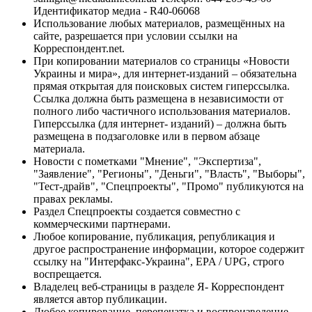
Идентификатор медиа - R40-06068
Использование любых материалов, размещённых на
сайте, разрешается при условии ссылки на
Корреспондент.net.
При копировании материалов со страницы «Новости
Украины и мира», для интернет-изданий – обязательна
прямая открытая для поисковых систем гиперссылка.
Ссылка должна быть размещена в независимости от
полного либо частичного использования материалов.
Гиперссылка (для интернет- изданий) – должна быть
размещена в подзаголовке или в первом абзаце
материала.
Новости с пометками "Мнение", "Экспертиза",
"Заявление", "Регионы", "Деньги", "Власть", "Выборы",
"Тест-драйв", "Спецпроекты", "Промо" публикуются на
правах рекламы.
Раздел Спецпроекты создается совместно с
коммерческими партнерами.
Любое копирование, публикация, републикация и
другое распространение информации, которое содержит
ссылку на "Интерфакс-Украина", EPA / UPG, строго
воспрещается.
Владелец веб-страницы в разделе Я- Корреспондент
является автор публикации.
Любое копирование, перепечатка и воспроизведение