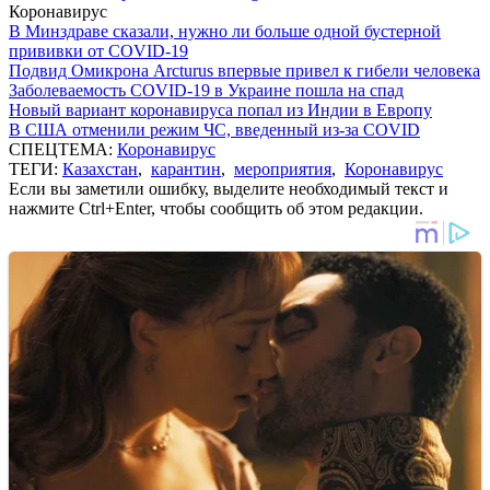
Коронавирус
В Минздраве сказали, нужно ли больше одной бустерной
прививки от COVID-19
Подвид Омикрона Arcturus впервые привел к гибели человека
Заболеваемость COVID-19 в Украине пошла на спад
Новый вариант коронавируса попал из Индии в Европу
В США отменили режим ЧС, введенный из-за COVID
СПЕЦТЕМА:
Коронавирус
ТЕГИ:
Казахстан
,
карантин
,
мероприятия
,
Коронавирус
Если вы заметили ошибку, выделите необходимый текст и
нажмите Ctrl+Enter, чтобы сообщить об этом редакции.