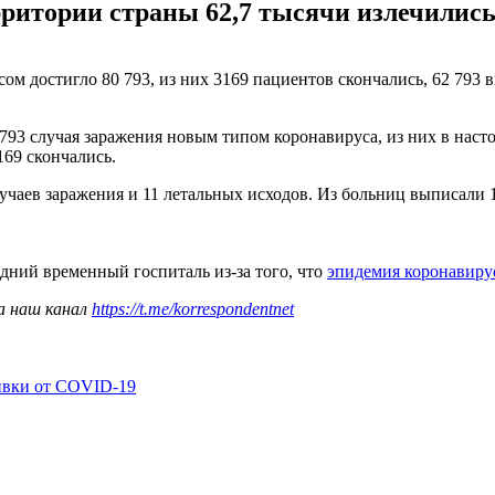
ритории страны 62,7 тысячи излечились 
ом достигло 80 793, из них 3169 пациентов скончались, 62 793 
93 случая заражения новым типом коронавируса, из них в насто
169 скончались.
учаев заражения и 11 летальных исходов. Из больниц выписали 
едний временный госпиталь из-за того, что
эпидемия коронавиру
а наш канал
https://t.me/korrespondentnet
ивки от COVID-19