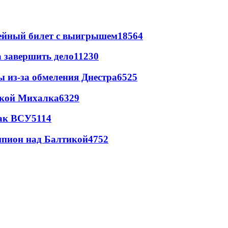
рейный билет с выигрышем
18564
а завершить дело
11230
ы из-за обмеления Днестра
6525
цкой Михалка
6329
так ВСУ
5114
шпион над Балтикой
4752