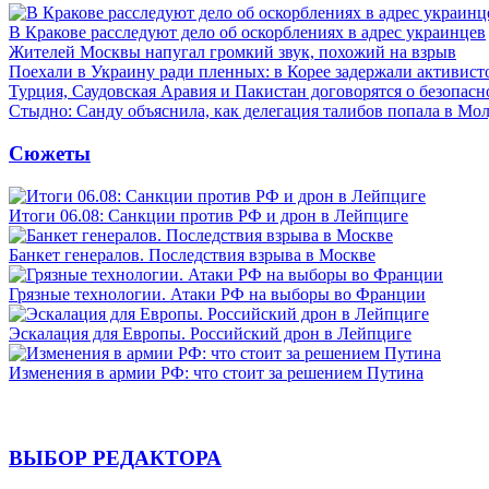
В Кракове расследуют дело об оскорблениях в адрес украинцев
Жителей Москвы напугал громкий звук, похожий на взрыв
Поехали в Украину ради пленных: в Корее задержали активист
Турция, Саудовская Аравия и Пакистан договорятся о безопасн
Стыдно: Санду объяснила, как делегация талибов попала в Мо
Сюжеты
Итоги 06.08: Санкции против РФ и дрон в Лейпциге
Банкет генералов. Последствия взрыва в Москве
Грязные технологии. Атаки РФ на выборы во Франции
Эскалация для Европы. Российский дрон в Лейпциге
Изменения в армии РФ: что стоит за решением Путина
ВЫБОР РЕДАКТОРА