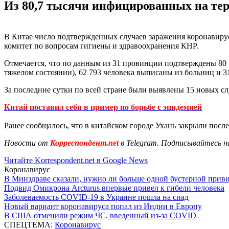
Из 80,7 тысячи инфицированных на тер
В Китае число подтвержденных случаев заражения коронавирус
комитет по вопросам гигиены и здравоохранения КНР.
Отмечается, что по данным из 31 провинции подтверждены 80 7
тяжелом состоянии), 62 793 человека выписаны из больниц и 3
За последние сутки по всей стране были выявлены 15 новых сл
Китай поставил себя в пример по борьбе с эпидемией
Ранее сообщалось, что в китайском городе Ухань закрыли посл
Новости от
Корреспондент.net
в Telegram. Подписывайтесь н
Читайте Korrespondent.net в Google News
Коронавирус
В Минздраве сказали, нужно ли больше одной бустерной прив
Подвид Омикрона Arcturus впервые привел к гибели человека
Заболеваемость COVID-19 в Украине пошла на спад
Новый вариант коронавируса попал из Индии в Европу
В США отменили режим ЧС, введенный из-за COVID
СПЕЦТЕМА:
Коронавирус