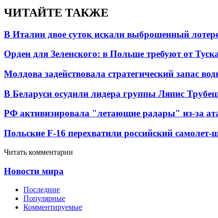
ЧИТАЙТЕ ТАКЖЕ
В Италии двое суток искали выброшенный лоте
Орден для Зеленского: в Польше требуют от Туск
Молдова задействовала стратегический запас вод
В Беларуси осудили лидера группы Ляпис Трубе
РФ активизировала "летающие радары" из-за а
Польские F-16 перехватили российский самолет-
Читать комментарии
Новости мира
Последние
Популярные
Комментируемые