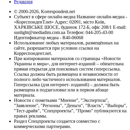
Редакция
© 2000-2026, Korrespondent.net
Субъект в сфере онлайн-медиа Название онлайн-медиа -
«КореспонденТ.net» Адрес: 02091, місто Київ,
ХАРКІВСЬКЕ ШОСЕ, будинок 172-Б, офіс 208/1 E-mail:
sunlight@mediadim.com.ua
Телефон: 044-205-43-00
Идентификатор медиа - R40-06068
Использование любых материалов, размещённых на
сайте, разрешается при условии ссылки на
Корреспондент.net.
При копировании материалов со страницы «Новости
Украины и мира», для интернет-изданий – обязательна
прямая открытая для поисковых систем гиперссылка.
Ссылка должна быть размещена в независимости от
полного либо частичного использования материалов.
Гиперссылка (для интернет- изданий) – должна быть
размещена в подзаголовке или в первом абзаце
материала.
Новости с пометками "Мнение", "Экспертиза",
"Заявление", "Регионы", "Деньги", "Власть", "Выборы",
"Тест-драйв", "Спецпроекты", "Промо" публикуются на
правах рекламы.
Раздел Спецпроекты создается совместно с
коммерческими партнерами.