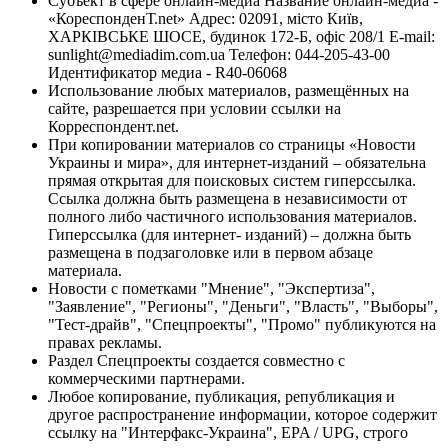
Субъект в сфере онлайн-медиа Название онлайн-медиа -
«КореспонденТ.net» Адрес: 02091, місто Київ,
ХАРКІВСЬКЕ ШОСЕ, будинок 172-Б, офіс 208/1 E-mail:
sunlight@mediadim.com.ua
Телефон: 044-205-43-00
Идентификатор медиа - R40-06068
Использование любых материалов, размещённых на
сайте, разрешается при условии ссылки на
Корреспондент.net.
При копировании материалов со страницы «Новости
Украины и мира», для интернет-изданий – обязательна
прямая открытая для поисковых систем гиперссылка.
Ссылка должна быть размещена в независимости от
полного либо частичного использования материалов.
Гиперссылка (для интернет- изданий) – должна быть
размещена в подзаголовке или в первом абзаце
материала.
Новости с пометками "Мнение", "Экспертиза",
"Заявление", "Регионы", "Деньги", "Власть", "Выборы",
"Тест-драйв", "Спецпроекты", "Промо" публикуются на
правах рекламы.
Раздел Спецпроекты создается совместно с
коммерческими партнерами.
Любое копирование, публикация, републикация и
другое распространение информации, которое содержит
ссылку на "Интерфакс-Украина", EPA / UPG, строго