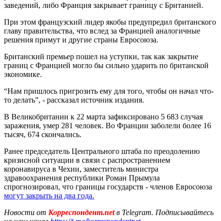
заведений, либо Франция закрывает границу с Британией.
При этом французский лидер якобы предупредил британского
главу правительства, что вслед за Францией аналогичные
решения примут и другие страны Евросоюза.
Британский премьер пошел на уступки, так как закрытие
границ с Францией могло бы сильно ударить по британской
экономике.
“Нам пришлось пригрозить ему для того, чтобы он начал что-
то делать”, - рассказал источник издания.
В Великобритании к 22 марта зафиксировано 5 683 случая
заражения, умер 281 человек. Во Франции заболели более 16
тысяч, 674 скончались.
Ранее председатель Центрального штаба по преодолению
кризисной ситуации в связи с распространением
коронавируса в Чехии, заместитель министра
здравоохранения республики Роман Прымула
спрогнозировал, что границы государств - членов Евросоюза
могут закрыть на два года.
Новости от
Корреспондент.net
в Telegram. Подписывайтесь