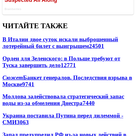
ЧИТАЙТЕ ТАКЖЕ
В Италии двое суток искали выброшенный
лотерейный билет с выигрышем
24501
Орден для Зеленского: в Польше требуют от
Туска завершить дело
12771
Сюжет
Банкет генералов. Последствия взрыва в
Москве
9741
Молдова задействовала стратегический запас
воды из-за обмеления Днестра
7440
Украина поставила Путина перед дилеммой -
СМИ
3063
Запад предупредил РФ из-за новых действий в