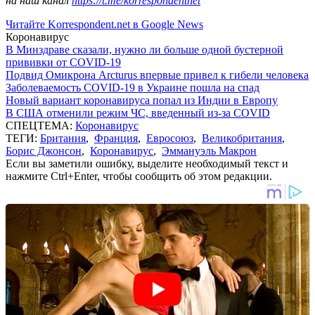
на наш канал
https://t.me/korrespondentnet
Читайте Korrespondent.net в Google News
Коронавирус
В Минздраве сказали, нужно ли больше одной бустерной
прививки от COVID-19
Подвид Омикрона Arcturus впервые привел к гибели человека
Заболеваемость COVID-19 в Украине пошла на спад
Новый вариант коронавируса попал из Индии в Европу
В США отменили режим ЧС, введенный из-за COVID
СПЕЦТЕМА:
Коронавирус
ТЕГИ:
Британия
,
Франция
,
Евросоюз
,
Великобритания
,
Борис Джонсон
,
Коронавирус
,
Эммануэль Макрон
Если вы заметили ошибку, выделите необходимый текст и
нажмите Ctrl+Enter, чтобы сообщить об этом редакции.