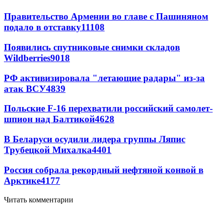
Правительство Армении во главе с Пашиняном
подало в отставку
11108
Появились спутниковые снимки складов
Wildberries
9018
РФ активизировала "летающие радары" из-за
атак ВСУ
4839
Польские F-16 перехватили российский самолет-
шпион над Балтикой
4628
В Беларуси осудили лидера группы Ляпис
Трубецкой Михалка
4401
Россия собрала рекордный нефтяной конвой в
Арктике
4177
Читать комментарии