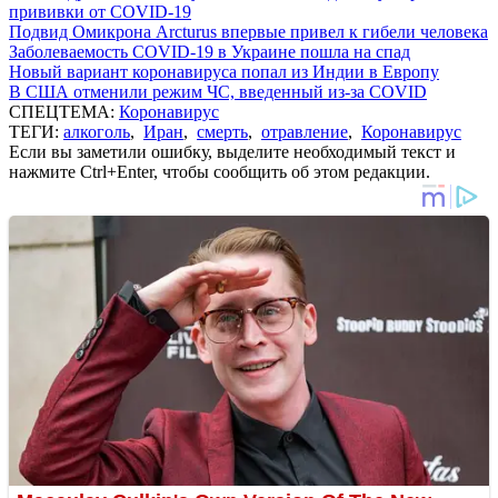
прививки от COVID-19
Подвид Омикрона Arcturus впервые привел к гибели человека
Заболеваемость COVID-19 в Украине пошла на спад
Новый вариант коронавируса попал из Индии в Европу
В США отменили режим ЧС, введенный из-за COVID
СПЕЦТЕМА:
Коронавирус
ТЕГИ:
алкоголь
,
Иран
,
смерть
,
отравление
,
Коронавирус
Если вы заметили ошибку, выделите необходимый текст и
нажмите Ctrl+Enter, чтобы сообщить об этом редакции.