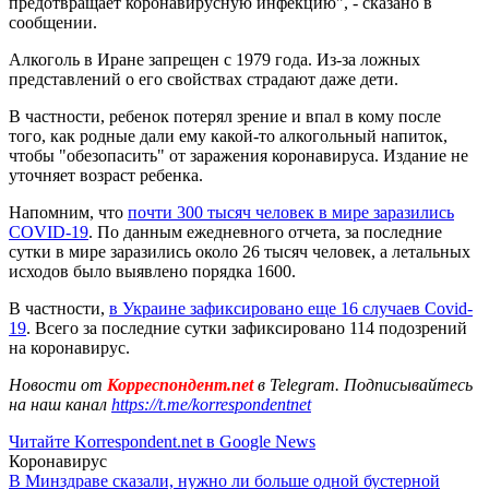
предотвращает коронавирусную инфекцию", - сказано в
сообщении.
Алкоголь в Иране запрещен с 1979 года. Из-за ложных
представлений о его свойствах страдают даже дети.
В частности, ребенок потерял зрение и впал в кому после
того, как родные дали ему какой-то алкогольный напиток,
чтобы "обезопасить" от заражения коронавируса. Издание не
уточняет возраст ребенка.
Напомним, что
почти 300 тысяч человек в мире заразились
COVID-19
. По данным ежедневного отчета, за последние
сутки в мире заразились около 26 тысяч человек, а летальных
исходов было выявлено порядка 1600.
В частности,
в Украине зафиксировано еще 16 случаев Covid-
19
. Всего за последние сутки зафиксировано 114 подозрений
на коронавирус.
Новости от
Корреспондент.net
в Telegram. Подписывайтесь
на наш канал
https://t.me/korrespondentnet
Читайте Korrespondent.net в Google News
Коронавирус
В Минздраве сказали, нужно ли больше одной бустерной