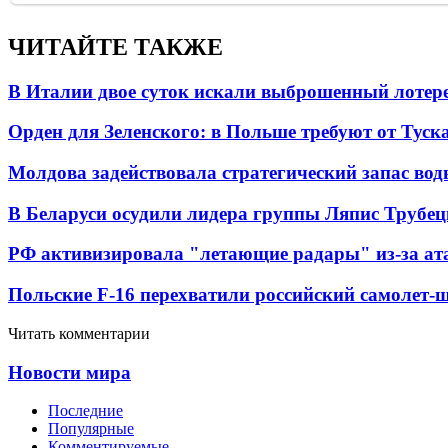
ЧИТАЙТЕ ТАКЖЕ
В Италии двое суток искали выброшенный лоте
Орден для Зеленского: в Польше требуют от Туск
Молдова задействовала стратегический запас вод
В Беларуси осудили лидера группы Ляпис Трубе
РФ активизировала "летающие радары" из-за а
Польские F-16 перехватили российский самолет-
Читать комментарии
Новости мира
Последние
Популярные
Комментируемые