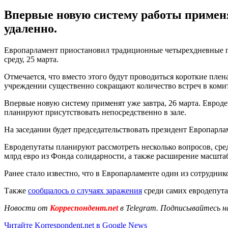
Впервые новую систему работы применят
удаленно.
Европарламент приостановил традиционные четырехдневные пл
среду, 25 марта.
Отмечается, что вместо этого будут проводиться короткие плена
учреждении существенно сокращают количество встреч в комите
Впервые новую систему применят уже завтра, 26 марта. Евродеп
планируют присутствовать непосредственно в зале.
На заседании будет председательствовать президент Европарл
Евродепутаты планируют рассмотреть несколько вопросов, ср
млрд евро из Фонда солидарности, а также расширение масшта
Ранее стало известно, что в Европарламенте один из сотрудни
Также
сообщалось о случаях заражения
среди самих евродепута
Новости от
Корреспондент.net
в Telegram. Подписывайтесь н
Читайте Korrespondent.net в Google News