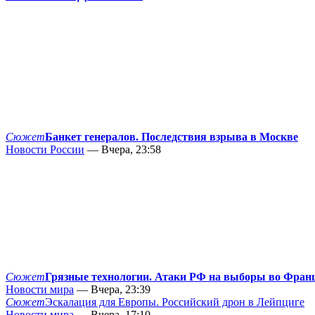
Сюжет
Банкет генералов. Последствия взрыва в Москве
Новости России
— Вчера, 23:58
Сюжет
Грязные технологии. Атаки РФ на выборы во Фран
Новости мира
— Вчера, 23:39
Сюжет
Эскалация для Европы. Российский дрон в Лейпциге
Новости мира
— Вчера, 17:10