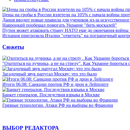
Цены на гробы в России взлетели на 105% с начала войны про
Дания вводит новые правила для учеников из-за искусственног
Навроцкий пообещал помогать Украине "бить москалей"
Путин может атаковать страну НАТО еще до окончания войны
Испания пригрозила Италии "ответить" на пограничный контр
Сюжеты
"Охотиться на лучника, а не на стрелу". Как Украине бороться 
Загадочный звук напугал Москву: что это было
Итоги 06.08: Санкции против РФ и дрон в Лейпциге
Банкет генералов. Последствия взрыва в Москве
Грязные технологии. Атаки РФ на выборы во Франции
ВЫБОР РЕДАКТОРА