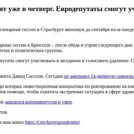
 уже в четверг. Евродепутаты смогут уч
енарные сессии в Страсбурге минимум до сентября из-за панд
рные сессии в Брюсселе – после обеда и утром следующего дня: 1
тах и ​​политических группах.
утаты смогут участвовать в заседании и голосовать удаленно. Се
амента Давид Сассоли. Сегодня
он завершил 14-дневную самоиз
еди которых инвестиционная инициатива по реагированию на па
бов помощи, чтобы охватить экстренные ситуации в сфере здрав
ков
заразился коронавирусом и умер
.
тов.
а наш канал
https://t.me/korrespondentnet