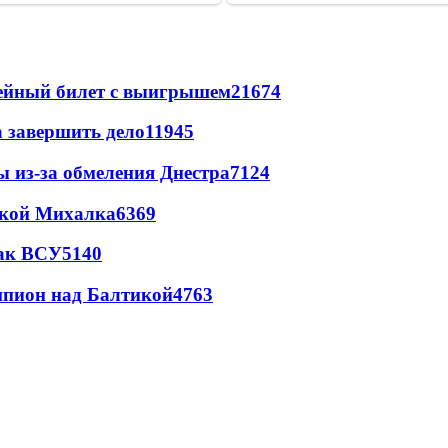
рейный билет с выигрышем
21674
а завершить дело
11945
ы из-за обмеления Днестра
7124
цкой Михалка
6369
так ВСУ
5140
шпион над Балтикой
4763