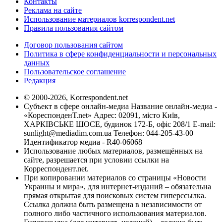
Контакты
Реклама на сайте
Использование материалов korrespondent.net
Правила пользования сайтом
Договор пользования сайтом
Политика в сфере конфиденциальности и персональных
данных
Пользовательское соглашение
Редакция
© 2000-2026, Korrespondent.net
Субъект в сфере онлайн-медиа Название онлайн-медиа -
«КореспонденТ.net» Адрес: 02091, місто Київ,
ХАРКІВСЬКЕ ШОСЕ, будинок 172-Б, офіс 208/1 E-mail:
sunlight@mediadim.com.ua
Телефон: 044-205-43-00
Идентификатор медиа - R40-06068
Использование любых материалов, размещённых на
сайте, разрешается при условии ссылки на
Корреспондент.net.
При копировании материалов со страницы «Новости
Украины и мира», для интернет-изданий – обязательна
прямая открытая для поисковых систем гиперссылка.
Ссылка должна быть размещена в независимости от
полного либо частичного использования материалов.