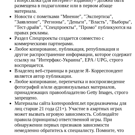
Гиперссылка (для интернет- изданий) – должна быть
размещена в подзаголовке или в первом абзаце
материала.
Новости с пометками "Мнение", "Экспертиза",
"Заявление", "Регионы", "Деньги", "Власть", "Выборы",
"Тест-драйв", "Спецпроекты", "Промо" публикуются на
правах рекламы.
Раздел Спецпроекты создается совместно с
коммерческими партнерами.
Любое копирование, публикация, републикация и
другое распространение информации, которое содержит
ссылку на "Интерфакс-Украина", EPA / UPG, строго
воспрещается.
Владелец веб-страницы в разделе Я- Корреспондент
является автор публикации.
Любое копирование, перепечатка и воспроизведение
фотографий и/или аудиовизуальных материалов,
принадлежащих правообладателю Getty Images, строго
запрещено.
Материалы сайта korrespondent.net предназначены для
лиц старше 21 года (21+). Участие в азартных играх
может вызвать игровую зависимость. Соблюдайте
правила (принципы) ответственной игры. При
обнаружении первых признаков зависимости
немедленно обратитесь к специалисту. Помните, что