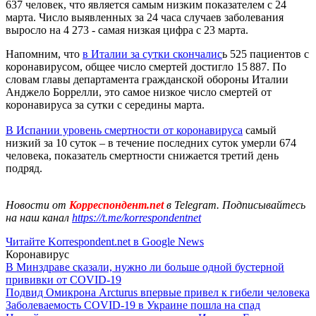
637 человек, что является самым низким показателем с 24
марта. Число выявленных за 24 часа случаев заболевания
выросло на 4 273 - самая низкая цифра с 23 марта.
Напомним, что
в Италии за сутки скончалис
ь 525 пациентов с
коронавирусом, общее число смертей достигло 15 887. По
словам главы департамента гражданской обороны Италии
Анджело Боррелли, это самое низкое число смертей от
коронавируса за сутки с середины марта.
В Испании уровень смертности от коронавируса
самый
низкий за 10 суток – в течение последних суток умерли 674
человека, показатель смертности снижается третий день
подряд.
Новости от
Корреспондент.net
в Telegram. Подписывайтесь
на наш канал
https://t.me/korrespondentnet
Читайте Korrespondent.net в Google News
Коронавирус
В Минздраве сказали, нужно ли больше одной бустерной
прививки от COVID-19
Подвид Омикрона Arcturus впервые привел к гибели человека
Заболеваемость COVID-19 в Украине пошла на спад