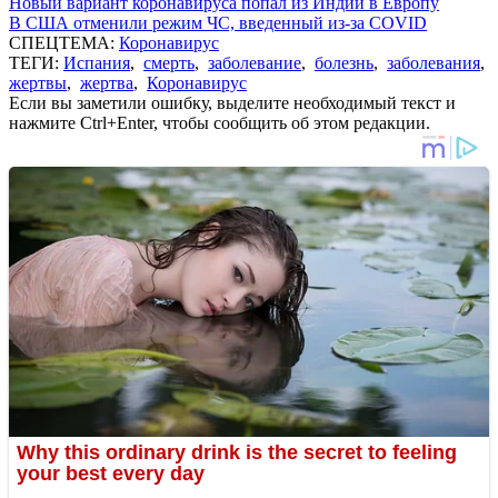
Новый вариант коронавируса попал из Индии в Европу
В США отменили режим ЧС, введенный из-за COVID
СПЕЦТЕМА:
Коронавирус
ТЕГИ:
Испания
,
смерть
,
заболевание
,
болезнь
,
заболевания
,
жертвы
,
жертва
,
Коронавирус
Если вы заметили ошибку, выделите необходимый текст и
нажмите Ctrl+Enter, чтобы сообщить об этом редакции.