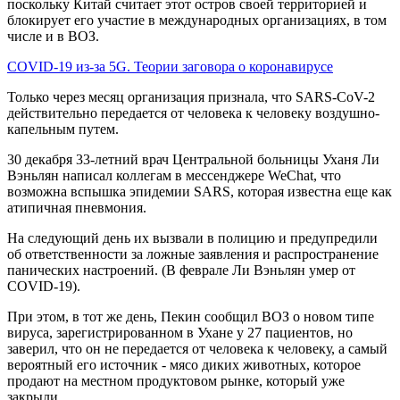
поскольку Китай считает этот остров своей территорией и
блокирует его участие в международных организациях, в том
числе и в ВОЗ.
COVID-19 из-за 5G. Теории заговора о коронавирусе
Только через месяц организация признала, что SARS-CoV-2
действительно передается от человека к человеку воздушно-
капельным путем.
30 декабря 33-летний врач Центральной больницы Уханя Ли
Вэньлян написал коллегам в мессенджере WeChat, что
возможна вспышка эпидемии SARS, которая известна еще как
атипичная пневмония.
На следующий день их вызвали в полицию и предупредили
об ответственности за ложные заявления и распространение
панических настроений. (В феврале Ли Вэньлян умер от
COVID-19).
При этом, в тот же день, Пекин сообщил ВОЗ о новом типе
вируса, зарегистрированном в Ухане у 27 пациентов, но
заверил, что он не передается от человека к человеку, а самый
вероятный его источник - мясо диких животных, которое
продают на местном продуктовом рынке, который уже
закрыли.