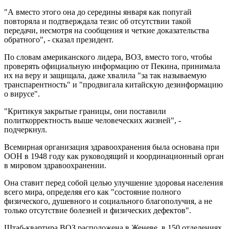
"А вместо этого она до середины января как попугай
повторяла и подтверждала тезис об отсутствии такой
передачи, несмотря на сообщения и четкие доказательства
обратного", - сказал президент.
По словам американского лидера, ВОЗ, вместо того, чтобы
проверять официальную информацию от Пекина, принимала
их на веру и защищала, даже хвалила "за так называемую
транспарентность" и "продвигала китайскую дезинформацию
о вирусе".
"Критикуя закрытые границы, они поставили
политкорректность выше человеческих жизней", -
подчеркнул.
Всемирная организация здравоохранения была основана при
ООН в 1948 году как руководящий и координационный орган
в мировом здравоохранении.
Она ставит перед собой целью улучшение здоровья населения
всего мира, определяя его как "состояние полного
физического, душевного и социального благополучия, а не
только отсутствие болезней и физических дефектов".
Штаб-квартира ВОЗ расположена в Женеве, в 150 отделениях