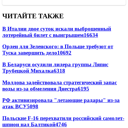
ЧИТАЙТЕ ТАКЖЕ
В Италии двое суток искали выброшенный
лотерейный билет с выигрышем
16634
Орден для Зеленского: в Польше требуют от
Туска завершить дело
10692
В Беларуси осудили лидера группы Ляпис
Трубецкой Михалка
6318
Молдова задействовала стратегический запас
воды из-за обмеления Днестра
6195
РФ активизировала "летающие радары" из-за
атак ВСУ
5098
Польские F-16 перехватили российский самолет-
шпион над Балтикой
4746