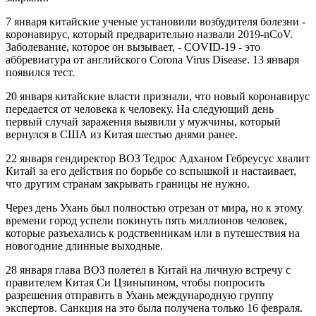
7 января китайские ученые установили возбудителя болезни -
коронавирус, который предварительно назвали 2019‑nCoV.
Заболевание, которое он вызывает, - COVID-19 - это
аббревиатура от английского Cоrona Virus Disease. 13 января
появился тест.
20 января китайские власти признали, что новый коронавирус
передается от человека к человеку. На следующий день
первый случай заражения выявили у мужчины, который
вернулся в США из Китая шестью днями ранее.
22 января гендиректор ВОЗ Тедрос Адханом Гебреусус хвалит
Китай за его действия по борьбе со вспышкой и настаивает,
что другим странам закрывать границы не нужно.
Через день Ухань был полностью отрезан от мира, но к этому
времени город успели покинуть пять миллионов человек,
которые разъехались к родственникам или в путешествия на
новогодние длинные выходные.
28 января глава ВОЗ полетел в Китай на личную встречу с
правителем Китая Си Цзиньпином, чтобы попросить
разрешения отправить в Ухань международную группу
экспертов. Санкция на это была получена только 16 февраля.