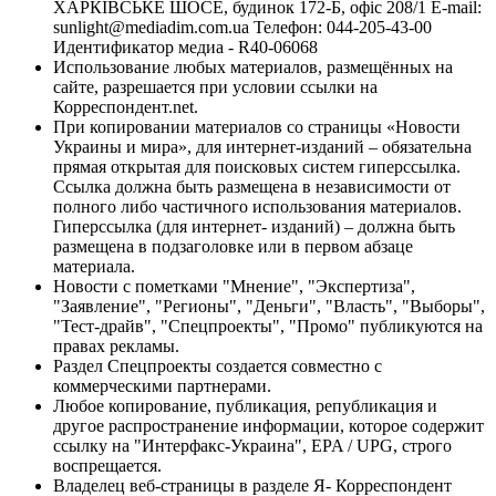
ХАРКІВСЬКЕ ШОСЕ, будинок 172-Б, офіс 208/1 E-mail:
sunlight@mediadim.com.ua
Телефон: 044-205-43-00
Идентификатор медиа - R40-06068
Использование любых материалов, размещённых на
сайте, разрешается при условии ссылки на
Корреспондент.net.
При копировании материалов со страницы «Новости
Украины и мира», для интернет-изданий – обязательна
прямая открытая для поисковых систем гиперссылка.
Ссылка должна быть размещена в независимости от
полного либо частичного использования материалов.
Гиперссылка (для интернет- изданий) – должна быть
размещена в подзаголовке или в первом абзаце
материала.
Новости с пометками "Мнение", "Экспертиза",
"Заявление", "Регионы", "Деньги", "Власть", "Выборы",
"Тест-драйв", "Спецпроекты", "Промо" публикуются на
правах рекламы.
Раздел Спецпроекты создается совместно с
коммерческими партнерами.
Любое копирование, публикация, републикация и
другое распространение информации, которое содержит
ссылку на "Интерфакс-Украина", EPA / UPG, строго
воспрещается.
Владелец веб-страницы в разделе Я- Корреспондент