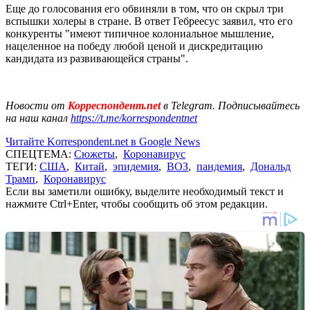
Еще до голосования его обвиняли в том, что он скрыл три
вспышки холеры в стране. В ответ Гебреесус заявил, что его
конкуренты "имеют типичное колониальное мышление,
нацеленное на победу любой ценой и дискредитацию
кандидата из развивающейся страны".
Новости от
Корреспондент.net
в Telegram. Подписывайтесь
на наш канал
https://t.me/korrespondentnet
Читайте Korrespondent.net в Google News
СПЕЦТЕМА:
Сюжеты
,
Коронавирус
ТЕГИ:
США
,
Китай
,
эпидемия
,
ВОЗ
,
пандемия
,
Дональд
Трамп
,
Коронавирус
Если вы заметили ошибку, выделите необходимый текст и
нажмите Ctrl+Enter, чтобы сообщить об этом редакции.