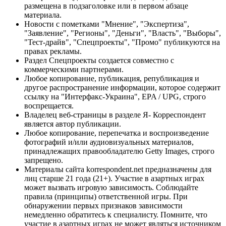
размещена в подзаголовке или в первом абзаце
материала.
Новости с пометками "Мнение", "Экспертиза",
"Заявление", "Регионы", "Деньги", "Власть", "Выборы",
"Тест-драйв", "Спецпроекты", "Промо" публикуются на
правах рекламы.
Раздел Спецпроекты создается совместно с
коммерческими партнерами.
Любое копирование, публикация, републикация и
другое распространение информации, которое содержит
ссылку на "Интерфакс-Украина", EPA / UPG, строго
воспрещается.
Владелец веб-страницы в разделе Я- Корреспондент
является автор публикации.
Любое копирование, перепечатка и воспроизведение
фотографий и/или аудиовизуальных материалов,
принадлежащих правообладателю Getty Images, строго
запрещено.
Материалы сайта korrespondent.net предназначены для
лиц старше 21 года (21+). Участие в азартных играх
может вызвать игровую зависимость. Соблюдайте
правила (принципы) ответственной игры. При
обнаружении первых признаков зависимости
немедленно обратитесь к специалисту. Помните, что
участие в азартных играх не может являться источником