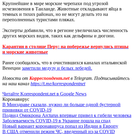
Крупнейшие в мире морские черепахи под угрозой
исчезновения в Таиланде. Животные откладывают яйца в
темных и тихих районах, но не могут делать это на
переполненных туристами пляжах.
Эксперты добавили, что в регионе увеличилась численность
других морских видов, таких как дельфины и дюгони.
Карантин в столице Перу: на побережье вернулись птицы
и морские животные
Ранее сообщалось, что в очистившихся каналах итальянской
Венеции
заметили медузу и белых лебедей.
Новости от
Корреспондент.net
в Telegram. Подписывайтесь
на наш канал
https://t.me/korrespondentnet
Читайте Korrespondent.net в Google News
Коронавирус
В Минздраве сказали, нужно ли больше одной бустерной
прививки от COVID-19
Подвид Омикрона Arcturus впервые привел к гибели человека
Заболеваемость COVID-19 в Украине пошла на спад
Новый вариант коронавируса попал из Индии в Европу
В США отменили режим ЧС, введенный из-за COVID