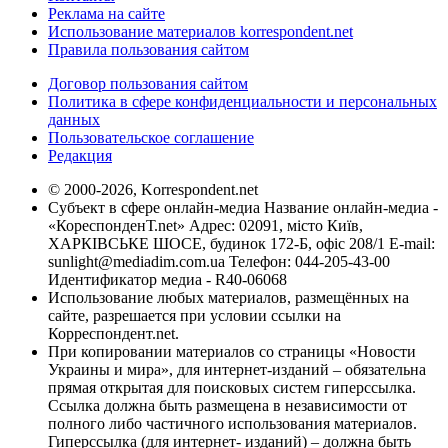
Реклама на сайте
Использование материалов korrespondent.net
Правила пользования сайтом
Договор пользования сайтом
Политика в сфере конфиденциальности и персональных
данных
Пользовательское соглашение
Редакция
© 2000-2026, Korrespondent.net
Субъект в сфере онлайн-медиа Название онлайн-медиа -
«КореспонденТ.net» Адрес: 02091, місто Київ,
ХАРКІВСЬКЕ ШОСЕ, будинок 172-Б, офіс 208/1 E-mail:
sunlight@mediadim.com.ua
Телефон: 044-205-43-00
Идентификатор медиа - R40-06068
Использование любых материалов, размещённых на
сайте, разрешается при условии ссылки на
Корреспондент.net.
При копировании материалов со страницы «Новости
Украины и мира», для интернет-изданий – обязательна
прямая открытая для поисковых систем гиперссылка.
Ссылка должна быть размещена в независимости от
полного либо частичного использования материалов.
Гиперссылка (для интернет- изданий) – должна быть