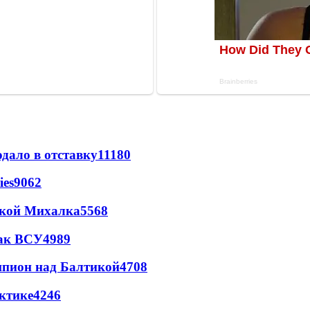
дало в отставку
11180
ies
9062
цкой Михалка
5568
так ВСУ
4989
шпион над Балтикой
4708
ктике
4246