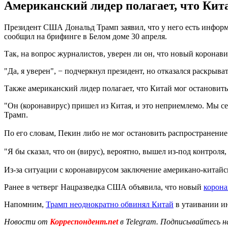
Американский лидер полагает, что Кита
Президент США Дональд Трамп заявил, что у него есть информа
сообщил на брифинге в Белом доме 30 апреля.
Так, на вопрос журналистов, уверен ли он, что новый коронав
"Да, я уверен", − подчеркнул президент, но отказался раскрыва
Также американский лидер полагает, что Китай мог остановить 
"Он (коронавирус) пришел из Китая, и это неприемлемо. Мы сей
Трамп.
По его словам, Пекин либо не мог остановить распространение 
"Я бы сказал, что он (вирус), вероятно, вышел из-под контрол
Из-за ситуации с коронавирусом заключение американо-китайс
Ранее в четверг Нацразведка США объявила, что новый
корона
Напомним,
Трамп неоднократно обвинял Китай
в утаивании и
Новости от
Корреспондент.net
в Telegram. Подписывайтесь н