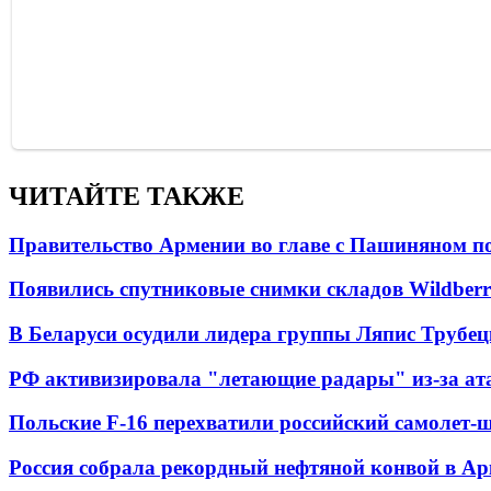
ЧИТАЙТЕ ТАКЖЕ
Правительство Армении во главе с Пашиняном по
Появились спутниковые снимки складов Wildberr
В Беларуси осудили лидера группы Ляпис Трубе
РФ активизировала "летающие радары" из-за а
Польские F-16 перехватили российский самолет-
Россия собрала рекордный нефтяной конвой в Ар