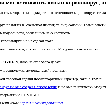
й мог остановить новый коронавирус, но 
ция, которая подтверждает, что источником коронавируса стала
ирус появился в Уханьском институте вирусологии, Трамп ответи
ть подробности, сославшись на секретность.
коронавирус, но не сделал этого.
час выясняем, как это произошло. Мы должны получить ответ, и 
COVID-19, либо не стал этого делать.
я, − предположил американский президент.
кой торговой сделки носит вторичный характер, заявил Трамп.
вирус не был создан в лаборатории
и не был генетически модиф
нформации о COVID-19.
а наш канал
https://t.me/korrespondentnet