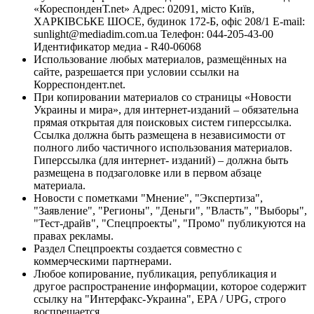
«КореспонденТ.net» Адрес: 02091, місто Київ,
ХАРКІВСЬКЕ ШОСЕ, будинок 172-Б, офіс 208/1 E-mail:
sunlight@mediadim.com.ua
Телефон: 044-205-43-00
Идентификатор медиа - R40-06068
Использование любых материалов, размещённых на
сайте, разрешается при условии ссылки на
Корреспондент.net.
При копировании материалов со страницы «Новости
Украины и мира», для интернет-изданий – обязательна
прямая открытая для поисковых систем гиперссылка.
Ссылка должна быть размещена в независимости от
полного либо частичного использования материалов.
Гиперссылка (для интернет- изданий) – должна быть
размещена в подзаголовке или в первом абзаце
материала.
Новости с пометками "Мнение", "Экспертиза",
"Заявление", "Регионы", "Деньги", "Власть", "Выборы",
"Тест-драйв", "Спецпроекты", "Промо" публикуются на
правах рекламы.
Раздел Спецпроекты создается совместно с
коммерческими партнерами.
Любое копирование, публикация, републикация и
другое распространение информации, которое содержит
ссылку на "Интерфакс-Украина", EPA / UPG, строго
воспрещается.