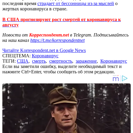
последняя время
страдает от бессонницы из-за мыслей
о
жертвах коронавируса в стране.
В США прогнозируют рост смертей от коронавируса к
августу
Новости от
Корреспондент.net
в Telegram. Подписывайтесь
на наш канал
https://t.me/korrespondentnet
Читайте Korrespondent.net в Google News
СПЕЦТЕМА:
Коронавирус
ТЕГИ:
США
,
смерть
,
смертность
,
заражение
,
Коронавирус
Если вы заметили ошибку, выделите необходимый текст и
нажмите Ctrl+Enter, чтобы сообщить об этом редакции.