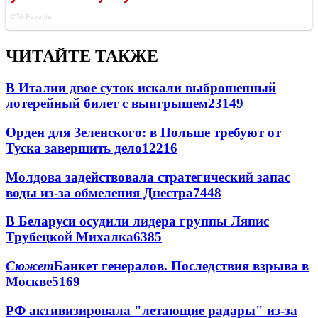
ЧИТАЙТЕ ТАКЖЕ
В Италии двое суток искали выброшенный
лотерейный билет с выигрышем
23149
Орден для Зеленского: в Польше требуют от
Туска завершить дело
12216
Молдова задействовала стратегический запас
воды из-за обмеления Днестра
7448
В Беларуси осудили лидера группы Ляпис
Трубецкой Михалка
6385
Сюжет
Банкет генералов. Последствия взрыва в
Москве
5169
РФ активизировала "летающие радары" из-за