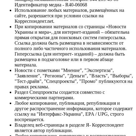
Идентификатор медиа - R40-06068
Использование любых материалов, размещённых на
сайте, разрешается при условии ссылки на
Корреспондент.net.
При копировании материалов со страницы «Новости
Украины и мира», для интернет-изданий – обязательна
прямая открытая для поисковых систем гиперссылка.
Ссылка должна быть размещена в независимости от
полного либо частичного использования материалов.
Гиперссылка (для интернет- изданий) – должна быть
размещена в подзаголовке или в первом абзаце
материала.
Новости с пометками "Мнение", "Экспертиза",
"Заявление", "Регионы", "Деньги", "Власть", "Выборы",
"Тест-драйв", "Спецпроекты", "Промо" публикуются на
правах рекламы.
Раздел Спецпроекты создается совместно с
коммерческими партнерами.
Любое копирование, публикация, републикация и
другое распространение информации, которое содержит
ссылку на "Интерфакс-Украина", EPA / UPG, строго
воспрещается.
Владелец веб-страницы в разделе Я- Корреспондент
является автор публикации.
Любое копирование, перепечатка и воспроизведение