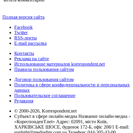
Полная версия сайта
Facebook
Twitter
RSS-ленты
E-mail рассылка
Контакты
Реклама на сайте
Использование материалов korrespondent.net
Правила пользования сайтом
Договор пользования сайтом
Политика в сфере конфиденциальности и персональных
данных
Пользовательское соглашение
Редакция
© 2000-2026, Korrespondent.net
Субъект в сфере онлайн-медиа Название онлайн-медиа -
«КореспонденТ.net» Адрес: 02091, місто Київ,
ХАРКІВСЬКЕ ШОСЕ, будинок 172-Б, офіс 208/1 E-mail:
sunlight@mediadim.com.ua
Телефон: 044-205-43-00