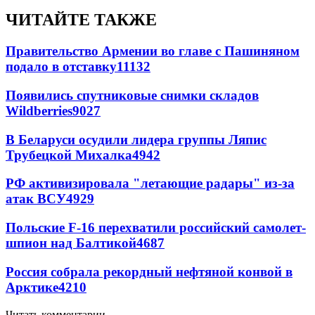
ЧИТАЙТЕ ТАКЖЕ
Правительство Армении во главе с Пашиняном
подало в отставку
11132
Появились спутниковые снимки складов
Wildberries
9027
В Беларуси осудили лидера группы Ляпис
Трубецкой Михалка
4942
РФ активизировала "летающие радары" из-за
атак ВСУ
4929
Польские F-16 перехватили российский самолет-
шпион над Балтикой
4687
Россия собрала рекордный нефтяной конвой в
Арктике
4210
Читать комментарии