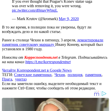
If you ever thought that Prague's Konev statue saga
was over with removing it, you were wrong.
pic.twitter.com/d0mavWbiqL
— Mark Krutov (@kromark)
May 9, 2020
В то же время, в полиции пока не уверены, будут ли
возбуждать дело и по какой статье.
Ранее в столице Чехии в пятницу, 3 апреля,
демонтировали
памятник советскому маршалу
Ивану Коневу, который был
установлен в 1980 году.
Новости от
Корреспондент.net
в Telegram. Подписывайтесь
на наш канал
https://t.me/korrespondentnet
Читайте Korrespondent.net в Google News
ТЕГИ:
Советские памятники
,
Чехия
,
полиция
,
памятник
,
Прага
,
унитаз
Если вы заметили ошибку, выделите необходимый текст и
нажмите Ctrl+Enter, чтобы сообщить об этом редакции.