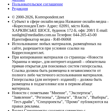
Пользовательское соглашение
Редакция
© 2000-2026, Korrespondent.net
Субъект в сфере онлайн-медиа Название онлайн-медиа -
«КореспонденТ.net» Адрес: 02091, місто Київ,
ХАРКІВСЬКЕ ШОСЕ, будинок 172-Б, офіс 208/1 E-mail:
sunlight@mediadim.com.ua
Телефон: 044-205-43-00
Идентификатор медиа - R40-06068
Использование любых материалов, размещённых на
сайте, разрешается при условии ссылки на
Корреспондент.net.
При копировании материалов со страницы «Новости
Украины и мира», для интернет-изданий – обязательна
прямая открытая для поисковых систем гиперссылка.
Ссылка должна быть размещена в независимости от
полного либо частичного использования материалов.
Гиперссылка (для интернет- изданий) – должна быть
размещена в подзаголовке или в первом абзаце
материала.
Новости с пометками "Мнение", "Экспертиза",
"Заявление", "Регионы", "Деньги", "Власть", "Выборы",
"Тест-драйв", "Спецпроекты", "Промо" публикуются на
правах рекламы.
Раздел Спецпроекты создается совместно с