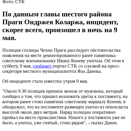
Фото: CTK
По данным главы шестого района
Праги Ондржея Коларжа, инцидент,
скорее всего, произошел в ночь на 9
мая.
Полиция столицы Чехии Праги расследует обстоятельства
появления на месте демонтированного ранее памятника
советскому военачальнику Ивану Коневу унитаза. Об этом в
субботу, 9 мая,
сообщает
портал CTK со ссылкой на пресс-
секретаря местного муниципалитета Яна Данека.
Об инциденте стало известно утром 9 мая.
"Около 9.30 полиция приняла звонок от мужчины, который
сообщил о том, что пришел возложить цветы к постаменту, на
котором ранее стоял памятник советскому маршалу Коневу, и
обнаружил, что на постаменте размещен унитаз из пенопласта
высотой около двух метров. Наряд полиции оперативно
прибыл на место происшествия. Никого у постамента уже не
было, а унитаз, уже снятый, стоял рядом", - сказал Данек.