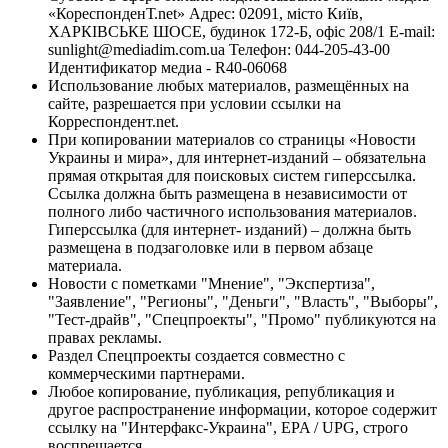
«КореспонденТ.net» Адрес: 02091, місто Київ,
ХАРКІВСЬКЕ ШОСЕ, будинок 172-Б, офіс 208/1 E-mail:
sunlight@mediadim.com.ua
Телефон: 044-205-43-00
Идентификатор медиа - R40-06068
Использование любых материалов, размещённых на
сайте, разрешается при условии ссылки на
Корреспондент.net.
При копировании материалов со страницы «Новости
Украины и мира», для интернет-изданий – обязательна
прямая открытая для поисковых систем гиперссылка.
Ссылка должна быть размещена в независимости от
полного либо частичного использования материалов.
Гиперссылка (для интернет- изданий) – должна быть
размещена в подзаголовке или в первом абзаце
материала.
Новости с пометками "Мнение", "Экспертиза",
"Заявление", "Регионы", "Деньги", "Власть", "Выборы",
"Тест-драйв", "Спецпроекты", "Промо" публикуются на
правах рекламы.
Раздел Спецпроекты создается совместно с
коммерческими партнерами.
Любое копирование, публикация, републикация и
другое распространение информации, которое содержит
ссылку на "Интерфакс-Украина", EPA / UPG, строго
воспрещается.