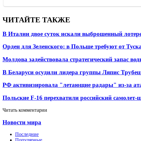
ЧИТАЙТЕ ТАКЖЕ
В Италии двое суток искали выброшенный лоте
Орден для Зеленского: в Польше требуют от Туск
Молдова задействовала стратегический запас вод
В Беларуси осудили лидера группы Ляпис Трубе
РФ активизировала "летающие радары" из-за а
Польские F-16 перехватили российский самолет-
Читать комментарии
Новости мира
Последние
Популярные