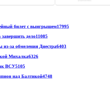
рейный билет с выигрышем
17995
а завершить дело
11085
ы из-за обмеления Днестра
6403
цкой Михалка
6326
так ВСУ
5105
шпион над Балтикой
4748