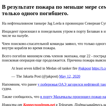
В результате пожара по меньше мере се
только одного погибшего.
На нефтеналивном танкере Jag Leela в провинции Северная Су
Инцидент произошел в понедельник утром в порту Белаван в ин
числе на палубе.
Член поисково-спасательной команды заявил, что только одно
внутри корабля во время пожара.
Всего погибли минимум семь членов экипажа, еще 22 - пострад
поисковая операция еще продолжается. Причина пожара выясня
At least seven killed in Medan oil tanker fire
#jakpost
https:/
— The Jakarta Post (@jakpost)
May 12, 2020
Напомним, что ранее
у побережья ОАЭ загорелся нефтяной тан
судна.
Также сообщалось, что
в порту Махачкалы произошел пожар на
Новости от
Корреспондент.net
в Telegram. Подписывайтесь н