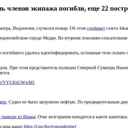
мь членов экипажа погибли, еще 22 пост
матра, Индонезия, случился пожар. Об этом
сообщает
газета Jaka
донезийском городе Медан. Во вторник поисково-спасательная г
го погибшего удалось идентифицировать, остальные тела сильно
али. При этом представитель полиции Северной Суматры Наингго
ется.
/t.co/YYUKtGWwM1
кер
. Судно не было загружено нефтью. По предварительным дан
 танкере из Ирана
. Очаг возгорания находится в каюте капитана
а наш канал
https://t.me/korrespondentnet