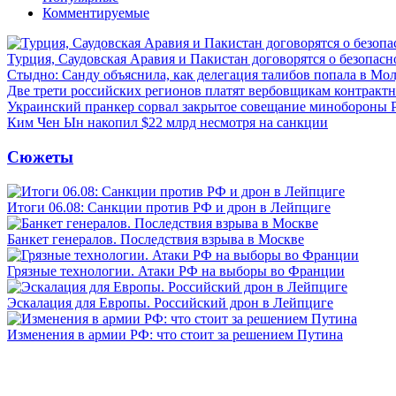
Комментируемые
Турция, Саудовская Аравия и Пакистан договорятся о безопасн
Стыдно: Санду объяснила, как делегация талибов попала в Мо
Две трети российских регионов платят вербовщикам контракт
Украинский пранкер сорвал закрытое совещание минобороны
Ким Чен Ын накопил $22 млрд несмотря на санкции
Сюжеты
Итоги 06.08: Санкции против РФ и дрон в Лейпциге
Банкет генералов. Последствия взрыва в Москве
Грязные технологии. Атаки РФ на выборы во Франции
Эскалация для Европы. Российский дрон в Лейпциге
Изменения в армии РФ: что стоит за решением Путина