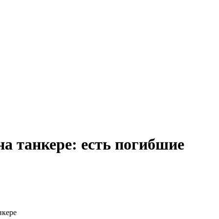
а танкере: есть погибшие
нкере