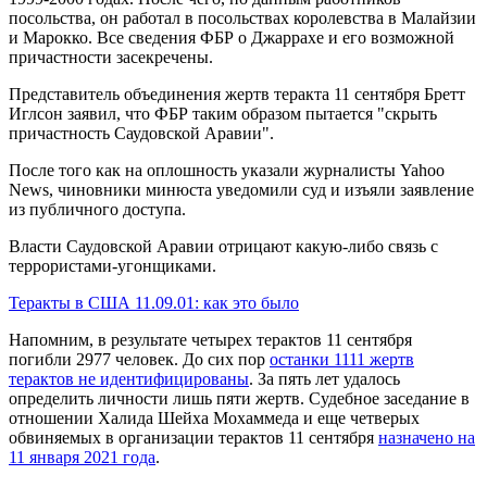
посольства, он работал в посольствах королевства в Малайзии
и Марокко. Все сведения ФБР о Джаррахе и его возможной
причастности засекречены.
Представитель объединения жертв теракта 11 сентября Бретт
Иглсон заявил, что ФБР таким образом пытается "скрыть
причастность Саудовской Аравии".
После того как на оплошность указали журналисты Yahoo
News, чиновники минюста уведомили суд и изъяли заявление
из публичного доступа.
Власти Саудовской Аравии отрицают какую-либо связь с
террористами-угонщиками.
Теракты в США 11.09.01: как это было
Напомним, в результате четырех терактов 11 сентября
погибли 2977 человек. До сих пор
останки 1111 жертв
терактов не идентифицированы
. За пять лет удалось
определить личности лишь пяти жертв. Судебное заседание в
отношении Халида Шейха Мохаммеда и еще четверых
обвиняемых в организации терактов 11 сентября
назначено на
11 января 2021 года
.