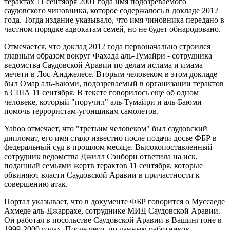
терактах 11 сентября 2001 года имя подозреваемого
саудовского чиновника, которое содержалось в докладе 2012
года. Тогда издание указывало, что имя чиновника передано в
частном порядке адвокатам семей, но не будет обнародовано.
Отмечается, что доклад 2012 года первоначально строился
главным образом вокруг Фахада аль-Тумайри - сотрудника
ведомства Саудовской Аравии по делам ислама и имама
мечети в Лос-Анджелесе. Вторым человеком в этом докладе
был Омар аль-Баюми, подозреваемый в организации терактов
в США 11 сентября. В тексте говорилось еще об одном
человеке, который "поручил" аль-Тумайри и аль-Баюми
помочь террористам-угонщикам самолетов.
Yahoo отмечает, что "третьим человеком" был саудовский
дипломат, его имя стало известно после подачи досье ФБР в
федеральный суд в прошлом месяце. Высокопоставленный
сотрудник ведомства Джилл Сэнборн ответила на иск,
поданный семьями жертв терактов 11 сентября, которые
обвиняют власти Саудовской Аравии в причастности к
совершению атак.
Портал указывает, что в документе ФБР говорится о Муcсаеде
Ахмеде аль-Джаррахе, сотруднике МИД Саудовской Аравии.
Он работал в посольстве Саудовской Аравии в Вашингтоне в
1999-2000 годах. После чего, по данным работников