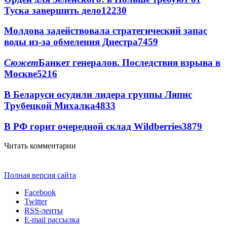
Туска завершить дело
12230
Молдова задействовала стратегический запас
воды из-за обмеления Днестра
7459
Сюжет
Банкет генералов. Последствия взрыва в
Москве
5216
В Беларуси осудили лидера группы Ляпис
Трубецкой Михалка
4833
В РФ горит очередной склад Wildberries
3879
Читать комментарии
Полная версия сайта
Facebook
Twitter
RSS-ленты
E-mail рассылка