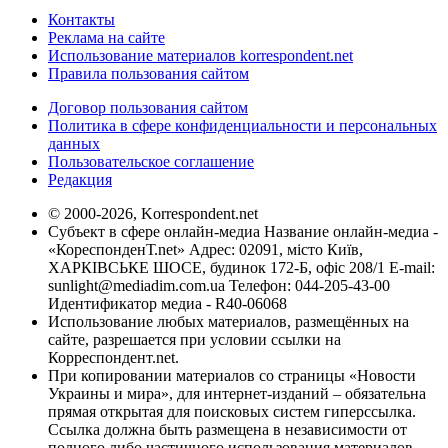
Контакты
Реклама на сайте
Использование материалов korrespondent.net
Правила пользования сайтом
Договор пользования сайтом
Политика в сфере конфиденциальности и персональных
данных
Пользовательское соглашение
Редакция
© 2000-2026, Korrespondent.net
Субъект в сфере онлайн-медиа Название онлайн-медиа -
«КореспонденТ.net» Адрес: 02091, місто Київ,
ХАРКІВСЬКЕ ШОСЕ, будинок 172-Б, офіс 208/1 E-mail:
sunlight@mediadim.com.ua
Телефон: 044-205-43-00
Идентификатор медиа - R40-06068
Использование любых материалов, размещённых на
сайте, разрешается при условии ссылки на
Корреспондент.net.
При копировании материалов со страницы «Новости
Украины и мира», для интернет-изданий – обязательна
прямая открытая для поисковых систем гиперссылка.
Ссылка должна быть размещена в независимости от
полного либо частичного использования материалов.