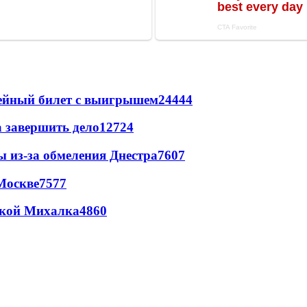
рейный билет с выигрышем
24444
а завершить дело
12724
ы из-за обмеления Днестра
7607
Москве
7577
цкой Михалка
4860