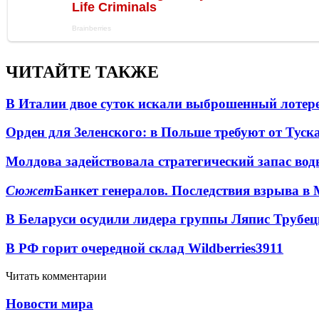
ЧИТАЙТЕ ТАКЖЕ
В Италии двое суток искали выброшенный лоте
Орден для Зеленского: в Польше требуют от Туск
Молдова задействовала стратегический запас вод
Сюжет
Банкет генералов. Последствия взрыва в 
В Беларуси осудили лидера группы Ляпис Трубе
В РФ горит очередной склад Wildberries
3911
Читать комментарии
Новости мира