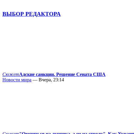
ВЫБОР РЕДАКТОРА
Сюжет
Адские санкции. Решение Сената США
Новости мира
— Вчера, 23:14
Сюжет
"Охотиться на лучника, а не на стрелу". Как Украи