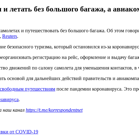
 и летать без большого багажа, а авиак
 самолетах и путешествовать без большого багажа. Об этом гов
,
Reuters
.
е безопасного туризма, который остановился из-за коронавирус
реорганизовать регистрацию на рейс, оформление и выдачу багаж
ство движений по салону самолета для уменьшения контактов, в
ать основой для дальнейших действий правительств и авиакомпа
к свободным путешествиям
после пандемии коронавируса. Это про
навируса
.
а наш канал
https://t.me/korrespondentnet
ивки от COVID-19