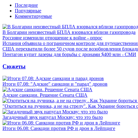
Последние
Популярные
Комментируемые
В Болгарии неизвестный БПЛА взорвался вблизи газопровода
Россияне изменили отношение к войне - опрос
Испания объявила о пограничном контроле для путешественни
США перехватили более 50 судов после возобновления блокад
Пентагон купит лазеры для борьбы с дронами $400 млн - СМИ
Сюжеты
Итоги 07.08: "Адские" санкции и "парад" дронов
Адские санкции. Решение Сената США
"Охотиться на лучника, а не на стрелу". Как Украине бороться 
Загадочный звук напугал Москву: что это было
Итоги 06.08: Санкции против РФ и дрон в Лейпциге