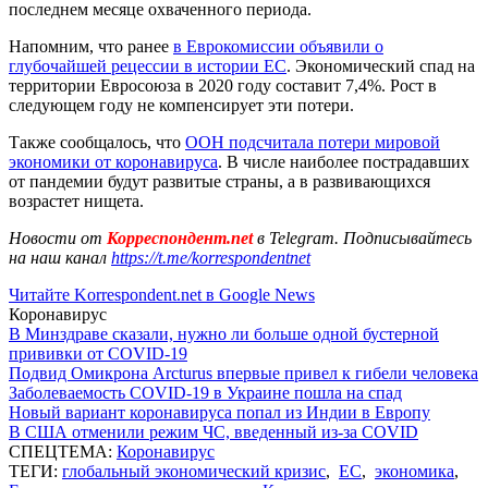
последнем месяце охваченного периода.
Напомним, что ранее
в Еврокомиссии объявили о
глубочайшей рецессии в истории ЕС
. Экономический спад на
территории Евросоюза в 2020 году составит 7,4%. Рост в
следующем году не компенсирует эти потери.
Также сообщалось, что
ООН подсчитала потери мировой
экономики от коронавируса
. В числе наиболее пострадавших
от пандемии будут развитые страны, а в развивающихся
возрастет нищета.
Новости от
Корреспондент.net
в Telegram. Подписывайтесь
на наш канал
https://t.me/korrespondentnet
Читайте Korrespondent.net в Google News
Коронавирус
В Минздраве сказали, нужно ли больше одной бустерной
прививки от COVID-19
Подвид Омикрона Arcturus впервые привел к гибели человека
Заболеваемость COVID-19 в Украине пошла на спад
Новый вариант коронавируса попал из Индии в Европу
В США отменили режим ЧС, введенный из-за COVID
СПЕЦТЕМА:
Коронавирус
ТЕГИ:
глобальный экономический кризис
,
ЕС
,
экономика
,