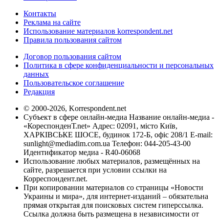
Контакты
Реклама на сайте
Использование материалов korrespondent.net
Правила пользования сайтом
Договор пользования сайтом
Политика в сфере конфиденциальности и персональных
данных
Пользовательское соглашение
Редакция
© 2000-2026, Korrespondent.net
Субъект в сфере онлайн-медиа Название онлайн-медиа -
«КореспонденТ.net» Адрес: 02091, місто Київ,
ХАРКІВСЬКЕ ШОСЕ, будинок 172-Б, офіс 208/1 E-mail:
sunlight@mediadim.com.ua
Телефон: 044-205-43-00
Идентификатор медиа - R40-06068
Использование любых материалов, размещённых на
сайте, разрешается при условии ссылки на
Корреспондент.net.
При копировании материалов со страницы «Новости
Украины и мира», для интернет-изданий – обязательна
прямая открытая для поисковых систем гиперссылка.
Ссылка должна быть размещена в независимости от