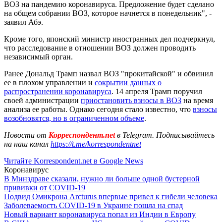
ВОЗ на пандемию коронавируса. Предложение будет сделано
на общем собрании ВОЗ, которое начнется в понедельник", -
заявил Абэ.
Кроме того, японский министр иностранных дел подчеркнул,
что расследование в отношении ВОЗ должен проводить
независимый орган.
Ранее Дональд Трамп назвал ВОЗ "прокитайской" и обвинил
ее в плохом управлении и
сокрытии данных о
распространении коронавируса
. 14 апреля Трамп поручил
своей администрации
приостановить взносы в ВОЗ
на время
анализа ее работы. Однако сегодня стало известно, что
взносы
возобновятся, но в ограниченном объеме
.
Новости от
Корреспондент.net
в Telegram. Подписывайтесь
на наш канал
https://t.me/korrespondentnet
Читайте Korrespondent.net в Google News
Коронавирус
В Минздраве сказали, нужно ли больше одной бустерной
прививки от COVID-19
Подвид Омикрона Arcturus впервые привел к гибели человека
Заболеваемость COVID-19 в Украине пошла на спад
Новый вариант коронавируса попал из Индии в Европу