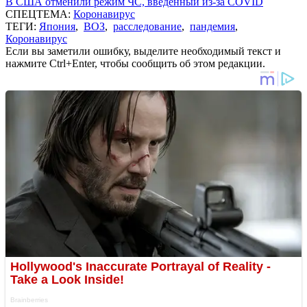
В США отменили режим ЧС, введенный из-за COVID
СПЕЦТЕМА:
Коронавирус
ТЕГИ:
Япония
,
ВОЗ
,
расследование
,
пандемия
,
Коронавирус
Если вы заметили ошибку, выделите необходимый текст и
нажмите Ctrl+Enter, чтобы сообщить об этом редакции.