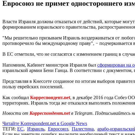
Евросоюз не примет одностороннего из
Власти Израиля должны отказаться от действий, которые могут
формированием израильского правительства, распространенном
"Мы решительно призываем Израиль воздерживаться от любого
противоречило бы международному праву", − подчеркивается в
В ЕС отметили, что не согласятся с изменением границ в случ
Напомним, Кабинет министров Израиля был
сформирован на о
израильской армии Бени Ганца. В соответствии с документом, 
Представляя в Кнессете созданное по итогам выборов правител
пользу еврейских поселений.
Как сообщал
Корреспондент.net
, в декабре 2016 года Собез 
территориях. Израиль тогда же отказался выполнять положения
Новости от
Корреспондент.net
в Telegram. Подписывайтесь н
Читайте Korrespondent.net в Google News
ТЕГИ:
ЕС
,
Израиль
,
Евросоюз
,
Палестина
,
арабо-израильски
Если вы заметили ошибку, выделите необходимый текст и нажми