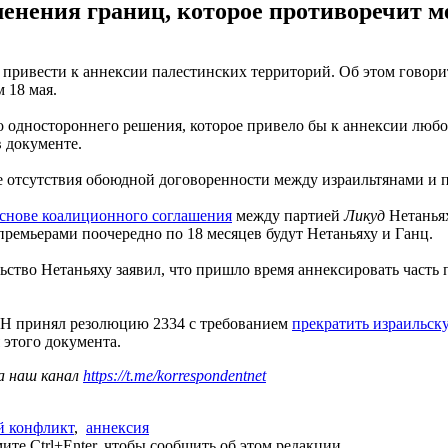
менения границ, которое противоречит м
 привести к аннексии палестинских территорий. Об этом говори
 18 мая.
 одностороннего решения, которое привело бы к аннексии любо
 документе.
ае отсутствия обоюдной договоренности между израильтянами и 
снове коалиционного соглашения
между партией
Ликуд
Нетанья
премьерами поочередно по 18 месяцев будут Нетаньяху и Ганц.
ьство Нетаньяху заявил, что пришло время аннексировать часть
ООН принял резолюцию 2334 с требованием
прекратить израильск
 этого документа.
а наш канал
https://t.me/korrespondentnet
й конфликт
,
аннексия
те Ctrl+Enter, чтобы сообщить об этом редакции.