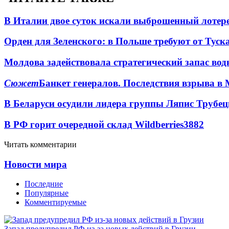
В Италии двое суток искали выброшенный лоте
Орден для Зеленского: в Польше требуют от Туск
Молдова задействовала стратегический запас вод
Сюжет
Банкет генералов. Последствия взрыва в 
В Беларуси осудили лидера группы Ляпис Трубе
В РФ горит очередной склад Wildberries
3882
Читать комментарии
Новости мира
Последние
Популярные
Комментируемые
Запад предупредил РФ из-за новых действий в Грузии