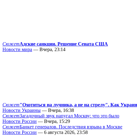
Сюжет
Адские санкции. Решение Сената США
Новости мира
— Вчера, 23:14
Сюжет
"Охотиться на лучника, а не на стрелу". Как Украи
Новости Украины
— Вчера, 16:38
Сюжет
Загадочный звук напугал Москву: что это было
Новости России
— Вчера, 15:29
Сюжет
Банкет генералов. Последствия взрыва в Москве
Новости России
— 6 августа 2026, 23:58