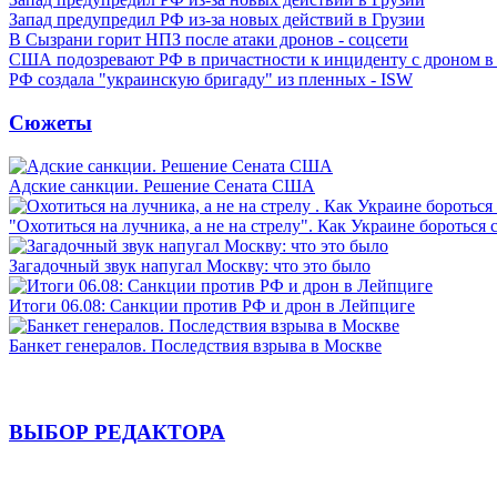
Запад предупредил РФ из-за новых действий в Грузии
В Сызрани горит НПЗ после атаки дронов - соцсети
США подозревают РФ в причастности к инциденту с дроном в
РФ создала "украинскую бригаду" из пленных - ISW
Сюжеты
Адские санкции. Решение Сената США
"Охотиться на лучника, а не на стрелу". Как Украине бороться 
Загадочный звук напугал Москву: что это было
Итоги 06.08: Санкции против РФ и дрон в Лейпциге
Банкет генералов. Последствия взрыва в Москве
ВЫБОР РЕДАКТОРА