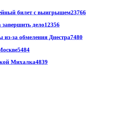
рейный билет с выигрышем
23766
а завершить дело
12356
ы из-за обмеления Днестра
7480
Москве
5484
цкой Михалка
4839