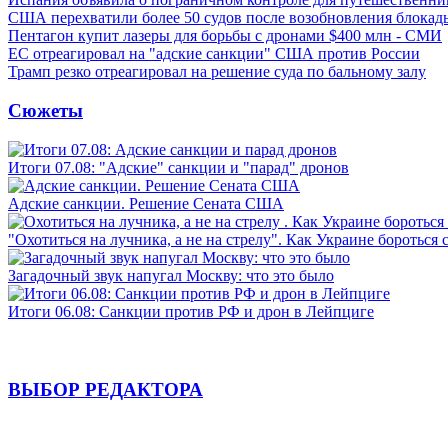
США перехватили более 50 судов после возобновления блокад
Пентагон купит лазеры для борьбы с дронами $400 млн - СМИ
ЕС отреагировал на "адские санкции" США против России
Трамп резко отреагировал на решение суда по бальному залу
Сюжеты
Итоги 07.08: "Адские" санкции и "парад" дронов
Адские санкции. Решение Сената США
"Охотиться на лучника, а не на стрелу". Как Украине бороться 
Загадочный звук напугал Москву: что это было
Итоги 06.08: Санкции против РФ и дрон в Лейпциге
ВЫБОР РЕДАКТОРА