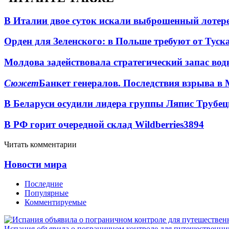
В Италии двое суток искали выброшенный лоте
Орден для Зеленского: в Польше требуют от Туск
Молдова задействовала стратегический запас вод
Сюжет
Банкет генералов. Последствия взрыва в 
В Беларуси осудили лидера группы Ляпис Трубе
В РФ горит очередной склад Wildberries
3894
Читать комментарии
Новости мира
Последние
Популярные
Комментируемые
Испания объявила о пограничном контроле для путешественни