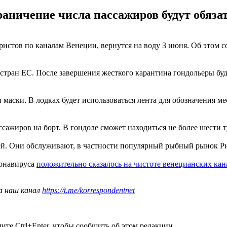
раничение числа пассажиров будут обяз
ристов по каналам Венеции, вернутся на воду 3 июня. Об этом
з стран ЕС. После завершения жесткого карантина гондольеры бу
маски. В лодках будет использоваться лента для обозначения ме
ссажиров на борт. В гондоле сможет находиться не более шести 
ей. Они обслуживают, в частности популярный рыбный рынок Р
ронавируса
положительно сказалось на чистоте венецианских кан
а наш канал
https://t.me/korrespondentnet
те Ctrl+Enter, чтобы сообщить об этом редакции.