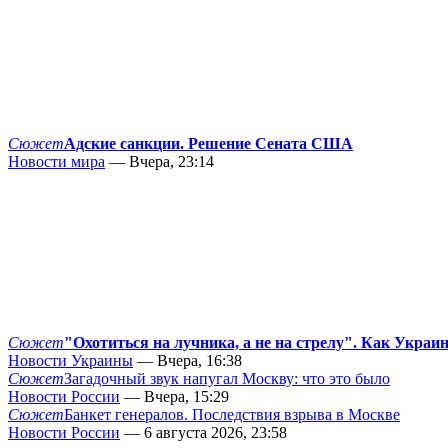
Сюжет
Адские санкции. Решение Сената США
Новости мира
— Вчера, 23:14
Сюжет
"Охотиться на лучника, а не на стрелу". Как Украи
Новости Украины
— Вчера, 16:38
Сюжет
Загадочный звук напугал Москву: что это было
Новости России
— Вчера, 15:29
Сюжет
Банкет генералов. Последствия взрыва в Москве
Новости России
— 6 августа 2026, 23:58