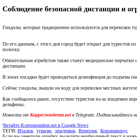
Соблюдение безопасной дистанции и ог
Гондолы, которые традиционно используются для перевозки ту
По его данным, с этого дня город будет открыт для туристов и
полоску.
Обязательным атрибутом также станут медицинские перчатки и 
дистанции.
В зонах посадки будет проводиться дезинфекция до подъема па
Сейчас гондолы, вышли на воду для перевозки местных жител
Как сообщалось ранее, отсутствие туристов из-за эпидемии ко
дельфины.
Новости от
Корреспондент.net
в Telegram. Подписывайтесь н
Читайте Korrespondent.net в Google News
ТЕГИ:
Италия
,
туризм
,
эпидемия
,
Венеция
,
Коронавирус
Если вы заметили ошибку, выделите необходимый текст и нажми