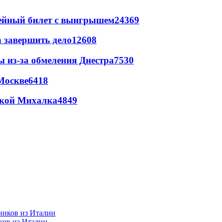
рейный билет с выигрышем
24369
а завершить дело
12608
ы из-за обмеления Днестра
7530
Москве
6418
цкой Михалка
4849
ков из Италии