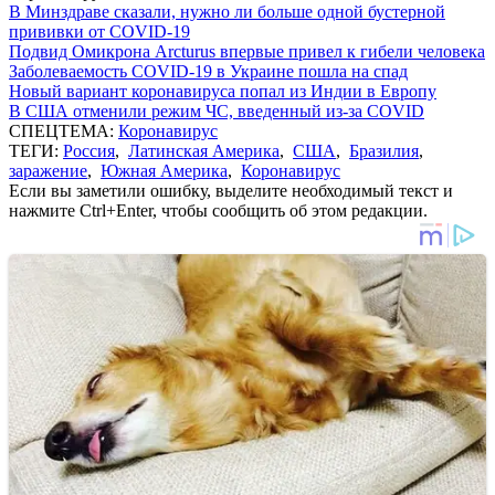
В Минздраве сказали, нужно ли больше одной бустерной
прививки от COVID-19
Подвид Омикрона Arcturus впервые привел к гибели человека
Заболеваемость COVID-19 в Украине пошла на спад
Новый вариант коронавируса попал из Индии в Европу
В США отменили режим ЧС, введенный из-за COVID
СПЕЦТЕМА:
Коронавирус
ТЕГИ:
Россия
,
Латинская Америка
,
США
,
Бразилия
,
заражение
,
Южная Америка
,
Коронавирус
Если вы заметили ошибку, выделите необходимый текст и
нажмите Ctrl+Enter, чтобы сообщить об этом редакции.