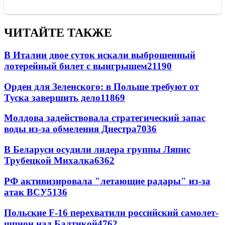
ЧИТАЙТЕ ТАКЖЕ
В Италии двое суток искали выброшенный
лотерейный билет с выигрышем
21190
Орден для Зеленского: в Польше требуют от
Туска завершить дело
11869
Молдова задействовала стратегический запас
воды из-за обмеления Днестра
7036
В Беларуси осудили лидера группы Ляпис
Трубецкой Михалка
6362
РФ активизировала "летающие радары" из-за
атак ВСУ
5136
Польские F-16 перехватили российский самолет-
шпион над Балтикой
4762