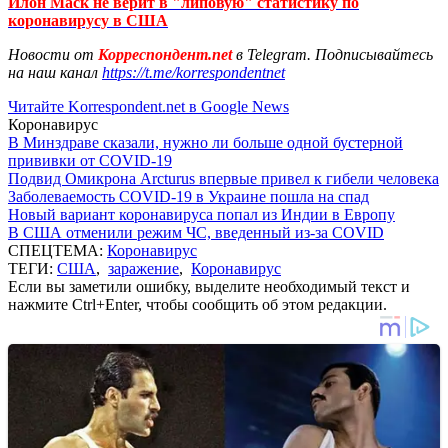
Илон Маск не верит в "липовую" статистику по
коронавирусу в США
Новости от
Корреспондент.net
в Telegram. Подписывайтесь
на наш канал
https://t.me/korrespondentnet
Читайте Korrespondent.net в Google News
Коронавирус
В Минздраве сказали, нужно ли больше одной бустерной
прививки от COVID-19
Подвид Омикрона Arcturus впервые привел к гибели человека
Заболеваемость COVID-19 в Украине пошла на спад
Новый вариант коронавируса попал из Индии в Европу
В США отменили режим ЧС, введенный из-за COVID
СПЕЦТЕМА:
Коронавирус
ТЕГИ:
США
,
заражение
,
Коронавирус
Если вы заметили ошибку, выделите необходимый текст и
нажмите Ctrl+Enter, чтобы сообщить об этом редакции.