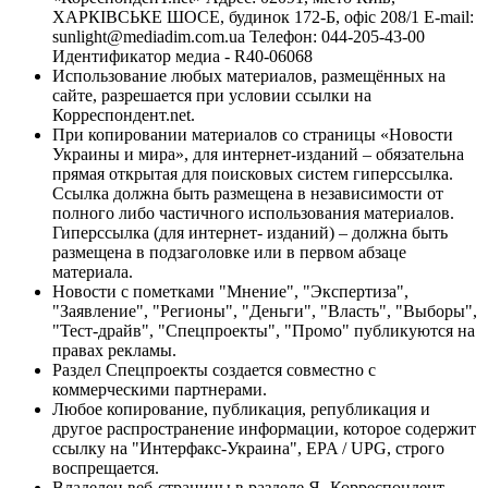
ХАРКІВСЬКЕ ШОСЕ, будинок 172-Б, офіс 208/1 E-mail:
sunlight@mediadim.com.ua
Телефон: 044-205-43-00
Идентификатор медиа - R40-06068
Использование любых материалов, размещённых на
сайте, разрешается при условии ссылки на
Корреспондент.net.
При копировании материалов со страницы «Новости
Украины и мира», для интернет-изданий – обязательна
прямая открытая для поисковых систем гиперссылка.
Ссылка должна быть размещена в независимости от
полного либо частичного использования материалов.
Гиперссылка (для интернет- изданий) – должна быть
размещена в подзаголовке или в первом абзаце
материала.
Новости с пометками "Мнение", "Экспертиза",
"Заявление", "Регионы", "Деньги", "Власть", "Выборы",
"Тест-драйв", "Спецпроекты", "Промо" публикуются на
правах рекламы.
Раздел Спецпроекты создается совместно с
коммерческими партнерами.
Любое копирование, публикация, републикация и
другое распространение информации, которое содержит
ссылку на "Интерфакс-Украина", EPA / UPG, строго
воспрещается.
Владелец веб-страницы в разделе Я- Корреспондент