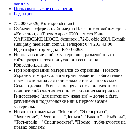
данных
Пользовательское соглашение
Редакция
© 2000-2026, Korrespondent.net
Субъект в сфере онлайн-медиа Название онлайн-медиа -
«КореспонденТ.net» Адрес: 02091, місто Київ,
ХАРКІВСЬКЕ ШОСЕ, будинок 172-Б, офіс 208/1 E-mail:
sunlight@mediadim.com.ua
Телефон: 044-205-43-00
Идентификатор медиа - R40-06068
Использование любых материалов, размещённых на
сайте, разрешается при условии ссылки на
Корреспондент.net.
При копировании материалов со страницы «Новости
Украины и мира», для интернет-изданий – обязательна
прямая открытая для поисковых систем гиперссылка.
Ссылка должна быть размещена в независимости от
полного либо частичного использования материалов.
Гиперссылка (для интернет- изданий) – должна быть
размещена в подзаголовке или в первом абзаце
материала.
Новости с пометками "Мнение", "Экспертиза",
"Заявление", "Регионы", "Деньги", "Власть", "Выборы",
"Тест-драйв", "Спецпроекты", "Промо" публикуются на
правах рекламы.