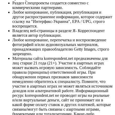
Раздел Спецпроекты создается совместно с
коммерческими партнерами.
Любое копирование, публикация, републикация и
другое распространение информации, которое содержит
ссылку на "Интерфакс-Украина", EPA / UPG, строго
воспрещается.
Владелец веб-страницы в разделе Я- Корреспондент
является автор публикации.
Любое копирование, перепечатка и воспроизведение
фотографий и/или аудиовизуальных материалов,
принадлежащих правообладателю Getty Images, строго
запрещено.
Материалы сайта korrespondent.net предназначены для
лиц старше 21 года (21+). Участие в азартных играх
может вызвать игровую зависимость. Соблюдайте
правила (принципы) ответственной игры. При
обнаружении первых признаков зависимости
немедленно обратитесь к специалисту. Помните, что
участие в азартных играх не может являться источником
доходов или альтернативой работе. Информационный
ресурс korrespondent.net не проводит игры на реальные
и/или виртуальные деньги, сайт не принимает ни в
какой форме оплату ставок и других платежей, которые
связаны/могут быть связаны с азартными играми,
букмекерами или тотализаторами. Какие-либо