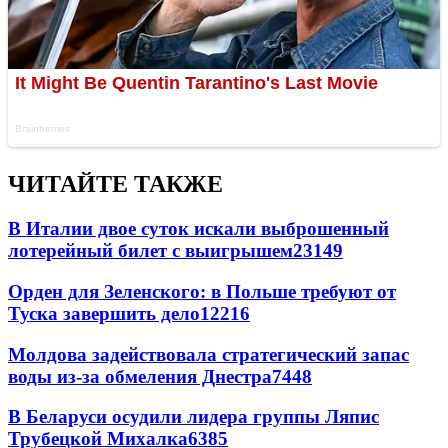
ЧИТАЙТЕ ТАКЖЕ
В Италии двое суток искали выброшенный
лотерейный билет с выигрышем
23149
Орден для Зеленского: в Польше требуют от
Туска завершить дело
12216
Молдова задействовала стратегический запас
воды из-за обмеления Днестра
7448
В Беларуси осудили лидера группы Ляпис
Трубецкой Михалка
6385