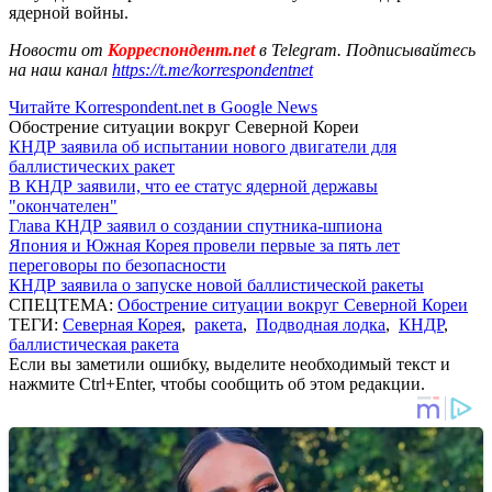
ядерной войны.
Новости от
Корреспондент.net
в Telegram. Подписывайтесь
на наш канал
https://t.me/korrespondentnet
Читайте Korrespondent.net в Google News
Обострение ситуации вокруг Северной Кореи
КНДР заявила об испытании нового двигатели для
баллистических ракет
В КНДР заявили, что ее статус ядерной державы
"окончателен"
Глава КНДР заявил о создании спутника-шпиона
Япония и Южная Корея провели первые за пять лет
переговоры по безопасности
КНДР заявила о запуске новой баллистической ракеты
СПЕЦТЕМА:
Обострение ситуации вокруг Северной Кореи
ТЕГИ:
Северная Корея
,
ракета
,
Подводная лодка
,
КНДР
,
баллистическая ракета
Если вы заметили ошибку, выделите необходимый текст и
нажмите Ctrl+Enter, чтобы сообщить об этом редакции.