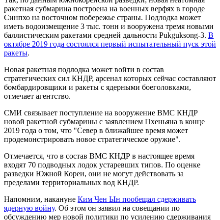
ракетная субмарина построена на военных верфях в городе
Синпхо на восточном побережье страны. Подлодка может
иметь водоизмещение 3 тыс. тонн и вооружена тремя новыми
баллистическим ракетами средней дальности Pukguksong-3.
В
октябре 2019 года состоялся первый испытательный пуск этой
ракеты
.
Новая ракетная подлодка может войти в состав
стратегических сил КНДР, арсенал которых сейчас составляют
бомбардировщики и ракеты с ядерными боеголовками,
отмечает агентство.
СМИ связывает поступление на вооружение ВМС КНДР
новой ракетной субмарины с заявлением Пхеньяна в конце
2019 года о том, что "Север в ближайшее время может
продемонстрировать новое стратегическое оружие".
Отмечается, что в состав ВМС КНДР в настоящее время
входят 70 подводных лодок устаревших типов. По оценке
разведки Южной Кореи, они не могут действовать за
пределами территориальных вод КНДР.
Напомним, накануне
Ким Чен Ын пообещал сдерживать
ядерную войну
. Об этом он заявил на совещании по
обсуждению мер новой политики по усилению сдерживания