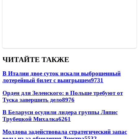
ЧИТАЙТЕ ТАКЖЕ
В Италии двое суток искали выброшенный
лотерейный билет с выигрышем
9731
Орден для Зеленского: в Польше требуют от
Туска завершить дело
8976
В Беларуси осудили лидера группы Ляпис
Трубецкой Михалка
6261
Молдова задействовала стратегический запас
воды из-за обмеления Днестра
5532