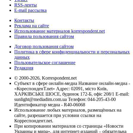
RSS-ленты
E-mail рассылка
Контакты
Реклама на сайте
Использование материалов korrespondent.net
Правила пользования сайтом
Договор пользования сайтом
Политика в сфере конфиденциальности и персональных
данных
Пользовательское соглашение
Редакция
© 2000-2026, Korrespondent.net
Субъект в сфере онлайн-медиа Название онлайн-медиа -
«КореспонденТ.net» Адрес: 02091, місто Київ,
ХАРКІВСЬКЕ ШОСЕ, будинок 172-Б, офіс 208/1 E-mail:
sunlight@mediadim.com.ua
Телефон: 044-205-43-00
Идентификатор медиа - R40-06068
Использование любых материалов, размещённых на
сайте, разрешается при условии ссылки на
Корреспондент.net.
При копировании материалов со страницы «Новости
Украины и мира», для интернет-изданий – обязательна