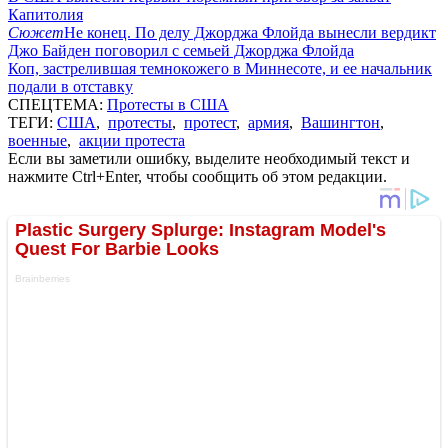
Капитолия
Сюжет
Не конец. По делу Джорджа Флойда вынесли вердикт
Джо Байден поговорил с семьей Джорджа Флойда
Коп, застрелившая темнокожего в Миннесоте, и ее начальник
подали в отставку
СПЕЦТЕМА:
Протесты в США
ТЕГИ:
США
,
протесты
,
протест
,
армия
,
Вашингтон
,
военные
,
акции протеста
Если вы заметили ошибку, выделите необходимый текст и
нажмите Ctrl+Enter, чтобы сообщить об этом редакции.