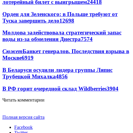
лотерейный билет с выигрышем
24418
Орден для Зеленского: в Польше требуют от
Туска завершить дело
12698
Молдова задействовала стратегический запас
воды из-за обмеления Днестра
7574
Сюжет
Банкет генералов. Последствия взрыва в
Москве
6919
В Беларуси осудили лидера группы Ляпис
Трубецкой Михалка
4856
В РФ горит очередной склад Wildberries
3904
Читать комментарии
Полная версия сайта
Facebook
Twitter