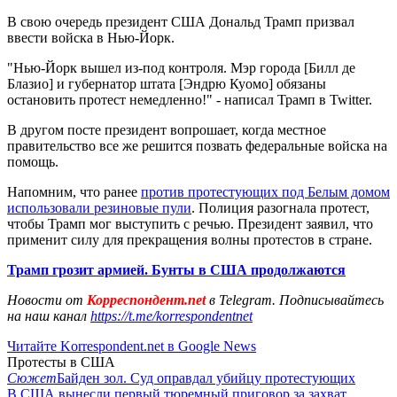
В свою очередь президент США Дональд Трамп призвал
ввести войска в Нью-Йорк.
"Нью-Йорк вышел из-под контроля. Мэр города [Билл де
Блазио] и губернатор штата [Эндрю Куомо] обязаны
остановить протест немедленно!" - написал Трамп в Twitter.
В другом посте президент вопрошает, когда местное
правительство все же решится позвать федеральные войска на
помощь.
Напомним, что ранее
против протестующих под Белым домом
использовали резиновые пули
. Полиция разогнала протест,
чтобы Трамп мог выступить с речью. Президент заявил, что
применит силу для прекращения волны протестов в стране.
Трамп грозит армией. Бунты в США продолжаются
Новости от
Корреспондент.net
в Telegram. Подписывайтесь
на наш канал
https://t.me/korrespondentnet
Читайте Korrespondent.net в Google News
Протесты в США
Сюжет
Байден зол. Суд оправдал убийцу протестующих
В США вынесли первый тюремный приговор за захват