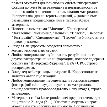
прямая открытая для поисковых систем гиперссылка.
Ссылка должна быть размещена в независимости от
полного либо частичного использования материалов.
Гиперссылка (для интернет- изданий) – должна быть
размещена в подзаголовке или в первом абзаце
материала.
Новости с пометками "Мнение", "Экспертиза",
"Заявление", "Регионы", "Деньги", "Власть", "Выборы",
"Тест-драйв", "Спецпроекты", "Промо" публикуются на
правах рекламы.
Раздел Спецпроекты создается совместно с
коммерческими партнерами.
Любое копирование, публикация, републикация и
другое распространение информации, которое содержит
ссылку на "Интерфакс-Украина", EPA / UPG, строго
воспрещается.
Владелец веб-страницы в разделе Я- Корреспондент
является автор публикации.
Любое копирование, перепечатка и воспроизведение
фотографий и/или аудиовизуальных материалов,
принадлежащих правообладателю Getty Images, строго
запрещено.
Материалы сайта korrespondent.net предназначены для
лиц старше 21 года (21+). Участие в азартных играх
может вызвать игровую зависимость. Соблюдайте