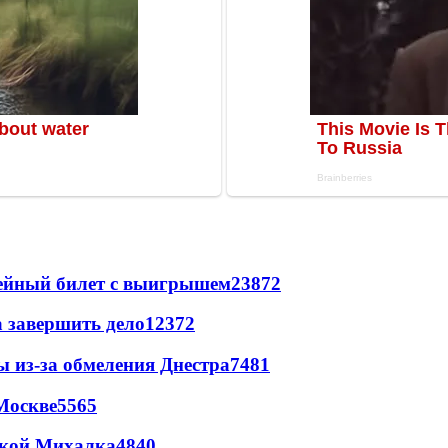
рейный билет с выигрышем
23872
а завершить дело
12372
ы из-за обмеления Днестра
7481
Москве
5565
цкой Михалка
4840