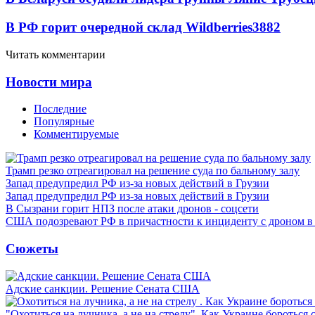
В РФ горит очередной склад Wildberries
3882
Читать комментарии
Новости мира
Последние
Популярные
Комментируемые
Трамп резко отреагировал на решение суда по бальному залу
Запад предупредил РФ из-за новых действий в Грузии
Запад предупредил РФ из-за новых действий в Грузии
В Сызрани горит НПЗ после атаки дронов - соцсети
США подозревают РФ в причастности к инциденту с дроном в
Сюжеты
Адские санкции. Решение Сената США
"Охотиться на лучника, а не на стрелу". Как Украине бороться 