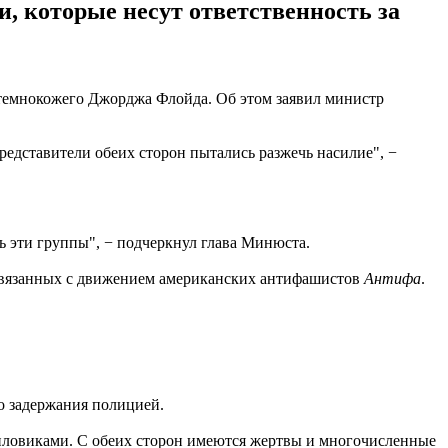
, которые несут ответственность за
 темнокожего Джорджа Флойда. Об этом заявил министр
редставители обеих сторон пытались разжечь насилие", −
ть эти группы", − подчеркнул глава Минюста.
 связанных с движением американских антифашистов
Антифа
.
о задержания полицией.
силовиками. С обеих сторон имеются жертвы и многочисленные