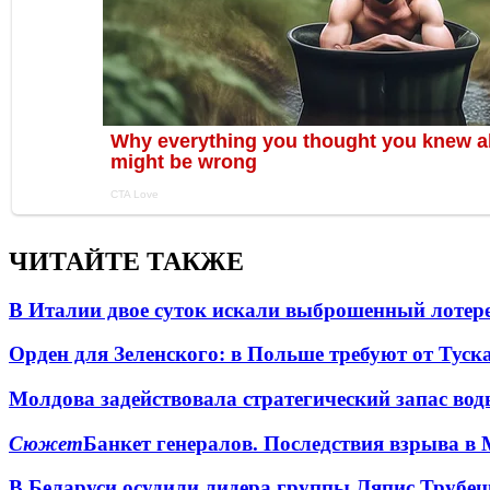
ЧИТАЙТЕ ТАКЖЕ
В Италии двое суток искали выброшенный лоте
Орден для Зеленского: в Польше требуют от Туск
Молдова задействовала стратегический запас вод
Сюжет
Банкет генералов. Последствия взрыва в 
В Беларуси осудили лидера группы Ляпис Трубе