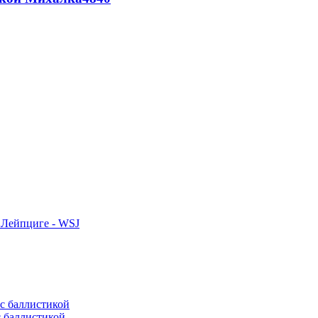
 Лейпциге - WSJ
с баллистикой