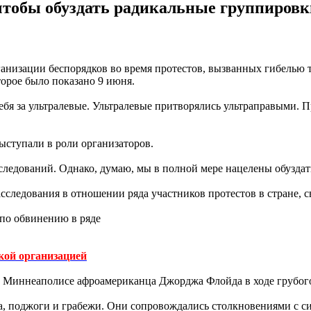
чтобы обуздать радикальные группировки
анизации беспорядков во время протестов, вызванных гибелью
орое было показано 9 июня.
ебя за ультралевые. Ультралевые притворялись ультраправыми. П
выступали в роли организаторов.
асследований. Однако, думаю, мы в полной мере нацелены обузда
сследования в отношении ряда участников протестов в стране,
 по обвинению в ряде
кой организацией
в Миннеаполисе афроамериканца Джорджа Флойда в ходе грубог
ма, поджоги и грабежи. Они сопровождались столкновениями с 