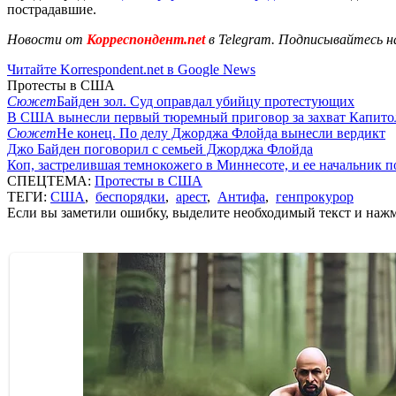
пострадавшие.
Новости от
Корреспондент.net
в Telegram. Подписывайтесь н
Читайте Korrespondent.net в Google News
Протесты в США
Сюжет
Байден зол. Суд оправдал убийцу протестующих
В США вынесли первый тюремный приговор за захват Капито
Сюжет
Не конец. По делу Джорджа Флойда вынесли вердикт
Джо Байден поговорил с семьей Джорджа Флойда
Коп, застрелившая темнокожего в Миннесоте, и ее начальник п
СПЕЦТЕМА:
Протесты в США
ТЕГИ:
США
,
беспорядки
,
арест
,
Антифа
,
генпрокурор
Если вы заметили ошибку, выделите необходимый текст и нажми