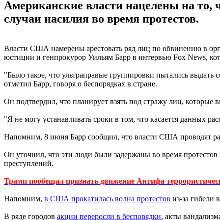
Американские власти нацелены на то, 
случаи насилия во время протестов.
Власти США намерены арестовать ряд лиц по обвинению в орг
юстиции и генпрокурор Уильям Барр в интервью Fox News, кот
"Было такое, что ультраправые группировки пытались выдать с
отметил Барр, говоря о беспорядках в стране.
Он подтвердил, что планирует взять под стражу лиц, которые 
"Я не могу устанавливать сроки в том, что касается данных р
Напомним, 8 июня Барр сообщил, что власти США проводят ра
Он уточнил, что эти люди были задержаны во время протестов
преступлений.
Трамп пообещал признать движение Антифа террористичес
Напомним,
в США прокатилась волна протестов
из-за гибели 
В ряде городов
акции переросли в беспорядки
, акты вандализ