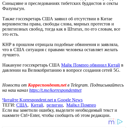
Синьцзяне и преследованиях тибетских буддистов и секты
Фалуньгун.
Также госсекретарь США заявил об отсутствии в Китае
верховенства права, свободы слова, мирных протестов и
религиозных свобод, тогда как в Штатах, по его словам, все
это есть.
КНР в прошлом отрицала подобные обвинения и заявляла,
что в США ситуация с правами человека оставляет желать
лучшего.
Накануне госсекретарь США
Майк Помпео обвинил Китай
в
давлении на Великобританию в вопросе создания сетей 5G.
Новости от
Корреспондент.net
в Telegram. Подписывайтесь
на наш канал
https://t.me/korrespondentnet
Читайте Korrespondent.net в Google News
ТЕГИ:
США
,
Китай
,
религии
,
Майкл Помпео
Если вы заметили ошибку, выделите необходимый текст и
нажмите Ctrl+Enter, чтобы сообщить об этом редакции.