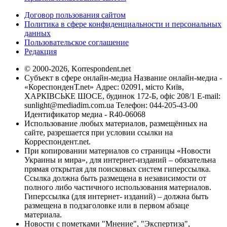
Договор пользования сайтом
Политика в сфере конфиденциальности и персональных
данных
Пользовательское соглашение
Редакция
© 2000-2026, Korrespondent.net
Субъект в сфере онлайн-медиа Название онлайн-медиа -
«КореспонденТ.net» Адрес: 02091, місто Київ,
ХАРКІВСЬКЕ ШОСЕ, будинок 172-Б, офіс 208/1 E-mail:
sunlight@mediadim.com.ua
Телефон: 044-205-43-00
Идентификатор медиа - R40-06068
Использование любых материалов, размещённых на
сайте, разрешается при условии ссылки на
Корреспондент.net.
При копировании материалов со страницы «Новости
Украины и мира», для интернет-изданий – обязательна
прямая открытая для поисковых систем гиперссылка.
Ссылка должна быть размещена в независимости от
полного либо частичного использования материалов.
Гиперссылка (для интернет- изданий) – должна быть
размещена в подзаголовке или в первом абзаце
материала.
Новости с пометками "Мнение", "Экспертиза",