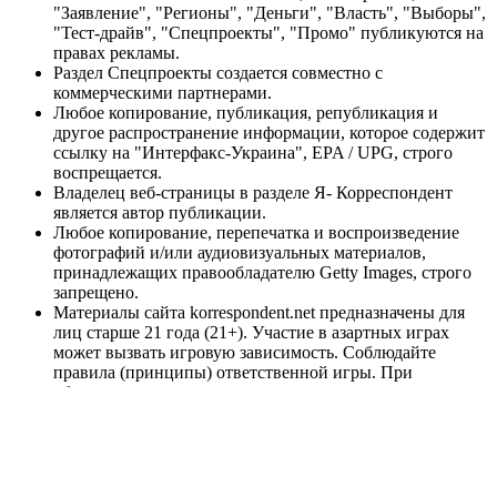
"Заявление", "Регионы", "Деньги", "Власть", "Выборы",
"Тест-драйв", "Спецпроекты", "Промо" публикуются на
правах рекламы.
Раздел Спецпроекты создается совместно с
коммерческими партнерами.
Любое копирование, публикация, републикация и
другое распространение информации, которое содержит
ссылку на "Интерфакс-Украина", EPA / UPG, строго
воспрещается.
Владелец веб-страницы в разделе Я- Корреспондент
является автор публикации.
Любое копирование, перепечатка и воспроизведение
фотографий и/или аудиовизуальных материалов,
принадлежащих правообладателю Getty Images, строго
запрещено.
Материалы сайта korrespondent.net предназначены для
лиц старше 21 года (21+). Участие в азартных играх
может вызвать игровую зависимость. Соблюдайте
правила (принципы) ответственной игры. При
обнаружении первых признаков зависимости
немедленно обратитесь к специалисту. Помните, что
участие в азартных играх не может являться источником
доходов или альтернативой работе. Информационный
ресурс korrespondent.net не проводит игры на реальные
и/или виртуальные деньги, сайт не принимает ни в