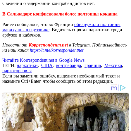
Сведений о задержании контрабандистов нет.
В Сальвадоре конфисковали более полтонны кокаина
Ранее сообщалось, что во Франции
обнаружили полтонны
марихуаны в грузовике
. Водитель спрятал наркотики среди
арбузов и кабачков.
Новости от
Корреспондент.net
в Telegram. Подписывайтесь
на наш канал
https://t.me/korrespondentnet
Читайте Korrespondent.net в Google News
ТЕГИ:
наркотики
,
США
,
контрабанда
,
граница
,
Мексика
,
наркоторговля
Если вы заметили ошибку, выделите необходимый текст и
нажмите Ctrl+Enter, чтобы сообщить об этом редакции.