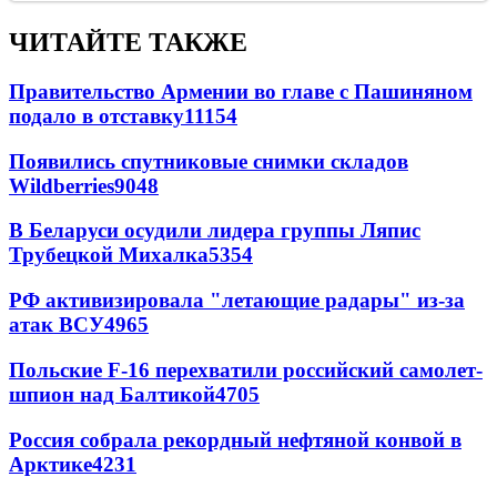
ЧИТАЙТЕ ТАКЖЕ
Правительство Армении во главе с Пашиняном
подало в отставку
11154
Появились спутниковые снимки складов
Wildberries
9048
В Беларуси осудили лидера группы Ляпис
Трубецкой Михалка
5354
РФ активизировала "летающие радары" из-за
атак ВСУ
4965
Польские F-16 перехватили российский самолет-
шпион над Балтикой
4705
Россия собрала рекордный нефтяной конвой в
Арктике
4231