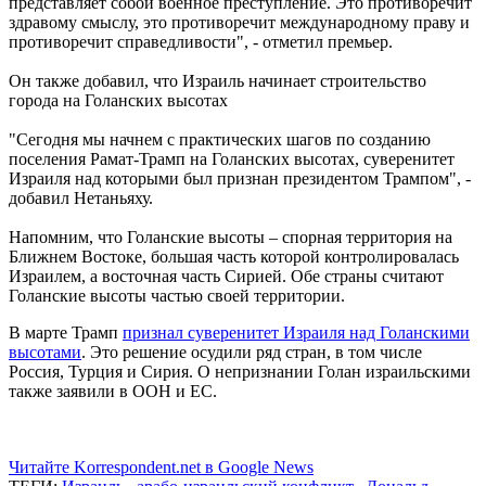
представляет собой военное преступление. Это противоречит
здравому смыслу, это противоречит международному праву и
противоречит справедливости", - отметил премьер.
Он также добавил, что Израиль начинает строительство
города на Голанских высотах
"Сегодня мы начнем с практических шагов по созданию
поселения Рамат-Трамп на Голанских высотах, суверенитет
Израиля над которыми был признан президентом Трампом", -
добавил Нетаньяху.
Напомним, что Голанские высоты – спорная территория на
Ближнем Востоке, большая часть которой контролировалась
Израилем, а восточная часть Сирией. Обе страны считают
Голанские высоты частью своей территории.
В марте Трамп
признал суверенитет Израиля над Голанскими
высотами
. Это решение осудили ряд стран, в том числе
Россия, Турция и Сирия. О непризнании Голан израильскими
также заявили в ООН и ЕС.
Читайте Korrespondent.net в Google News