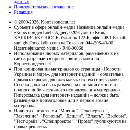
данных
Пользовательское соглашение
Редакция
© 2000-2026, Korrespondent.net
Субъект в сфере онлайн-медиа Название онлайн-медиа -
«КореспонденТ.net» Адрес: 02091, місто Київ,
ХАРКІВСЬКЕ ШОСЕ, будинок 172-Б, офіс 208/1 E-mail:
sunlight@mediadim.com.ua
Телефон: 044-205-43-00
Идентификатор медиа - R40-06068
Использование любых материалов, размещённых на
сайте, разрешается при условии ссылки на
Корреспондент.net.
При копировании материалов со страницы «Новости
Украины и мира», для интернет-изданий – обязательна
прямая открытая для поисковых систем гиперссылка.
Ссылка должна быть размещена в независимости от
полного либо частичного использования материалов.
Гиперссылка (для интернет- изданий) – должна быть
размещена в подзаголовке или в первом абзаце
материала.
Новости с пометками "Мнение", "Экспертиза",
"Заявление", "Регионы", "Деньги", "Власть", "Выборы",
"Тест-драйв", "Спецпроекты", "Промо" публикуются на
правах рекламы.