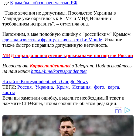
где
Крым был обозначен частью РФ
.
"Такие явления не допустимы. Посольство Украины в
Мадриде уже обратилось к RTVE и МИД Испании с
требованием исправить", – отметила она.
Напомним, в мае подобную ошибку с "российским" Крымом
сделала известная французская газета Le Monde
. Издание
также быстро исправило допущенную неточность.
МИД оправдало получение крымчанами паспортов России
Новости от
Корреспондент.net
в Telegram. Подписывайтесь
на наш канал
https://t.me/korrespondentnet
Читайте Korrespondent.net в Google News
ТЕГИ:
Россия
,
Украина
,
Крым
,
Испания
,
фото
,
карта
,
карты
Если вы заметили ошибку, выделите необходимый текст и
нажмите Ctrl+Enter, чтобы сообщить об этом редакции.