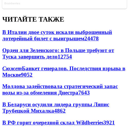
ЧИТАЙТЕ ТАКЖЕ
В Италии двое суток искали выброшенный
лотерейный билет с выигрышем
24478
Орден для Зеленского: в Польше требуют от
Туска завершить дело
12754
Сюжет
Банкет генералов. Последствия взрыва в
Москве
9052
Молдова задействовала стратегический запас
воды из-за обмеления Днестра
7643
В Беларуси осудили лидера группы Ляпис
Трубецкой Михалка
4862
В РФ горит очередной склад Wildberries
3921