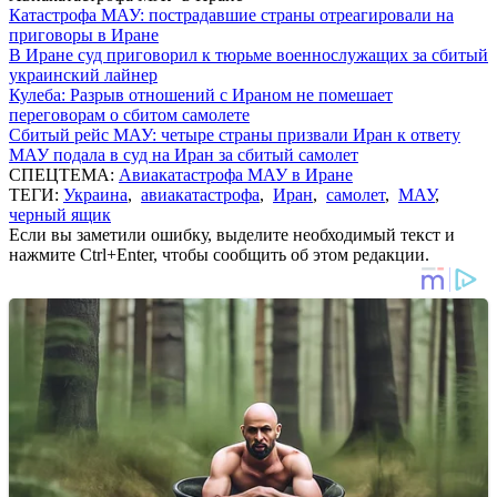
Катастрофа МАУ: пострадавшие страны отреагировали на
приговоры в Иране
В Иране суд приговорил к тюрьме военнослужащих за сбитый
украинский лайнер
Кулеба: Разрыв отношений с Ираном не помешает
переговорам о сбитом самолете
Сбитый рейс МАУ: четыре страны призвали Иран к ответу
МАУ подала в суд на Иран за сбитый самолет
СПЕЦТЕМА:
Авиакатастрофа МАУ в Иране
ТЕГИ:
Украина
,
авиакатастрофа
,
Иран
,
самолет
,
МАУ
,
черный ящик
Если вы заметили ошибку, выделите необходимый текст и
нажмите Ctrl+Enter, чтобы сообщить об этом редакции.