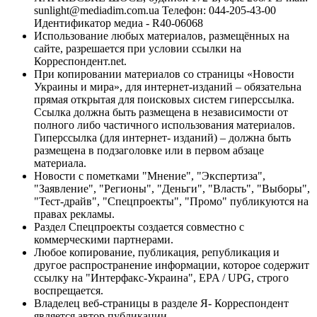
sunlight@mediadim.com.ua
Телефон: 044-205-43-00
Идентификатор медиа - R40-06068
Использование любых материалов, размещённых на
сайте, разрешается при условии ссылки на
Корреспондент.net.
При копировании материалов со страницы «Новости
Украины и мира», для интернет-изданий – обязательна
прямая открытая для поисковых систем гиперссылка.
Ссылка должна быть размещена в независимости от
полного либо частичного использования материалов.
Гиперссылка (для интернет- изданий) – должна быть
размещена в подзаголовке или в первом абзаце
материала.
Новости с пометками "Мнение", "Экспертиза",
"Заявление", "Регионы", "Деньги", "Власть", "Выборы",
"Тест-драйв", "Спецпроекты", "Промо" публикуются на
правах рекламы.
Раздел Спецпроекты создается совместно с
коммерческими партнерами.
Любое копирование, публикация, републикация и
другое распространение информации, которое содержит
ссылку на "Интерфакс-Украина", EPA / UPG, строго
воспрещается.
Владелец веб-страницы в разделе Я- Корреспондент
является автор публикации.