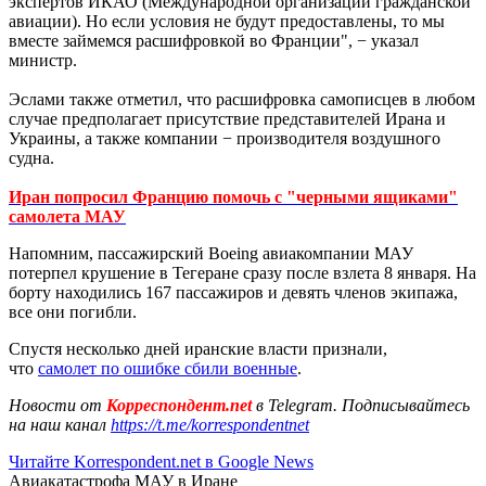
экспертов ИКАО (Международной организации гражданской
авиации). Но если условия не будут предоставлены, то мы
вместе займемся расшифровкой во Франции", − указал
министр.
Эслами также отметил, что расшифровка самописцев в любом
случае предполагает присутствие представителей Ирана и
Украины, а также компании − производителя воздушного
судна.
Иран попросил Францию помочь с "черными ящиками"
самолета МАУ
Напомним, пассажирский Boeing авиакомпании МАУ
потерпел крушение в Тегеране сразу после взлета 8 января. На
борту находились 167 пассажиров и девять членов экипажа,
все они погибли.
Спустя несколько дней иранские власти признали,
что
самолет по ошибке сбили военные
.
Новости от
Корреспондент.net
в Telegram. Подписывайтесь
на наш канал
https://t.me/korrespondentnet
Читайте Korrespondent.net в Google News
Авиакатастрофа МАУ в Иране