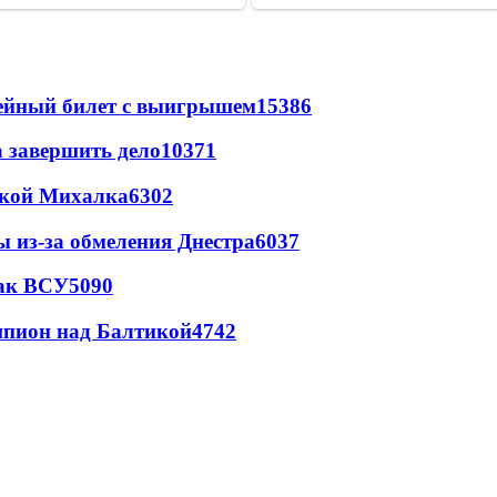
рейный билет с выигрышем
15386
а завершить дело
10371
цкой Михалка
6302
ы из-за обмеления Днестра
6037
так ВСУ
5090
шпион над Балтикой
4742