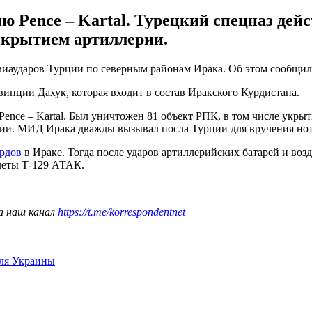
ю Pence – Kartal. Турецкий спецназ дей
рикрытием артиллерии.
авиаударов Турции по северным районам Ирака. Об этом сообщи
инции Дахук, которая входит в состав Иракского Курдистана.
Pence – Kartal. Был уничтожен 81 объект РПК, в том числе укры
рии. МИД Ирака дважды вызывал посла Турции для вручения нот
рдов
в Ираке. Тогда после ударов артиллерийских батарей и во
леты Т-129 АТАК.
а наш канал
https://t.me/korrespondentnet
для Украины