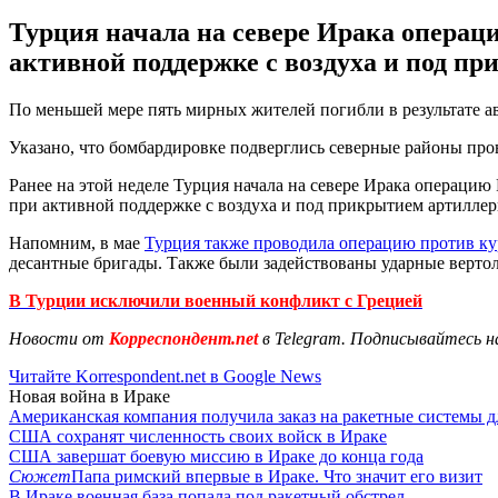
Турция начала на севере Ирака операци
активной поддержке с воздуха и под п
По меньшей мере пять мирных жителей погибли в результате 
Указано, что бомбардировке подверглись северные районы пров
Ранее на этой неделе Турция начала на севере Ирака операцию 
при активной поддержке с воздуха и под прикрытием артилле
Напомним, в мае
Турция также проводила операцию против ку
десантные бригады. Также были задействованы ударные верто
В Турции исключили военный конфликт с Грецией
Новости от
Корреспондент.net
в Telegram. Подписывайтесь н
Читайте Korrespondent.net в Google News
Новая война в Ираке
Американская компания получила заказ на ракетные системы 
США сохранят численность своих войск в Ираке
США завершат боевую миссию в Ираке до конца года
Сюжет
Папа римский впервые в Ираке. Что значит его визит
В Ираке военная база попала под ракетный обстрел