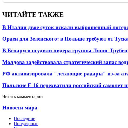
ЧИТАЙТЕ ТАКЖЕ
В Италии двое суток искали выброшенный лоте
Орден для Зеленского: в Польше требуют от Туск
В Беларуси осудили лидера группы Ляпис Трубе
Молдова задействовала стратегический запас вод
РФ активизировала "летающие радары" из-за а
Польские F-16 перехватили российский самолет-
Читать комментарии
Новости мира
Последние
Популярные