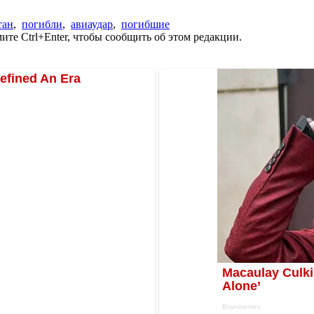
тан
,
погибли
,
авиаудар
,
погибшие
те Ctrl+Enter, чтобы сообщить об этом редакции.