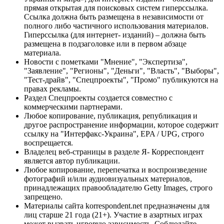
прямая открытая для поисковых систем гиперссылка.
Ссылка должна быть размещена в независимости от
полного либо частичного использования материалов.
Гиперссылка (для интернет- изданий) – должна быть
размещена в подзаголовке или в первом абзаце
материала.
Новости с пометками "Мнение", "Экспертиза",
"Заявление", "Регионы", "Деньги", "Власть", "Выборы",
"Тест-драйв", "Спецпроекты", "Промо" публикуются на
правах рекламы.
Раздел Спецпроекты создается совместно с
коммерческими партнерами.
Любое копирование, публикация, републикация и
другое распространение информации, которое содержит
ссылку на "Интерфакс-Украина", EPA / UPG, строго
воспрещается.
Владелец веб-страницы в разделе Я- Корреспондент
является автор публикации.
Любое копирование, перепечатка и воспроизведение
фотографий и/или аудиовизуальных материалов,
принадлежащих правообладателю Getty Images, строго
запрещено.
Материалы сайта korrespondent.net предназначены для
лиц старше 21 года (21+). Участие в азартных играх
может вызвать игровую зависимость. Соблюдайте