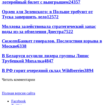
лотерейный билет с выигрышем
24357
Орден для Зеленского: в Польше требуют от
Туска завершить дело
12572
Молдова задействовала стратегический запас
воды из-за обмеления Днестра
7522
Сюжет
Банкет генералов. Последствия взрыва в
Москве
6338
В Беларуси осудили лидера группы Ляпис
Трубецкой Михалка
4847
В РФ горит очередной склад Wildberries
3894
Читать комментарии
Полная версия сайта
Facebook