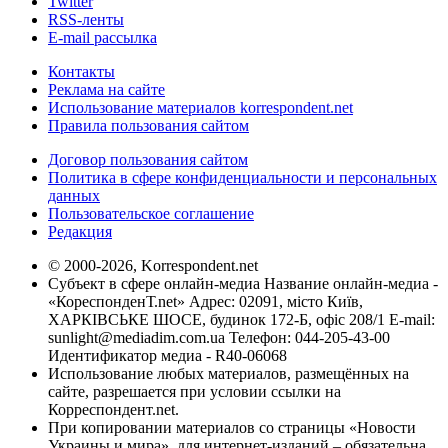
Twitter
RSS-ленты
E-mail рассылка
Контакты
Реклама на сайте
Использование материалов korrespondent.net
Правила пользования сайтом
Договор пользования сайтом
Политика в сфере конфиденциальности и персональных
данных
Пользовательское соглашение
Редакция
© 2000-2026, Korrespondent.net
Субъект в сфере онлайн-медиа Название онлайн-медиа -
«КореспонденТ.net» Адрес: 02091, місто Київ,
ХАРКІВСЬКЕ ШОСЕ, будинок 172-Б, офіс 208/1 E-mail:
sunlight@mediadim.com.ua
Телефон: 044-205-43-00
Идентификатор медиа - R40-06068
Использование любых материалов, размещённых на
сайте, разрешается при условии ссылки на
Корреспондент.net.
При копировании материалов со страницы «Новости
Украины и мира», для интернет-изданий – обязательна