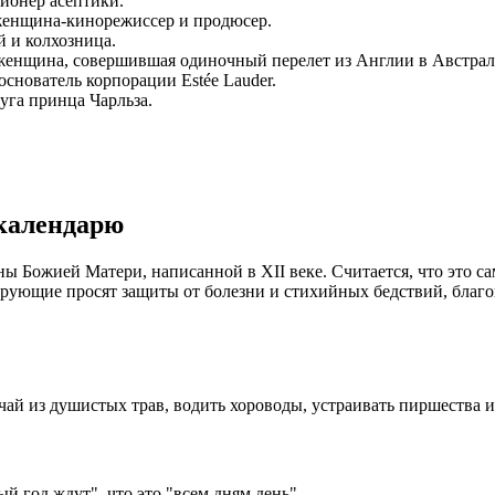
ионер асептики.
 женщина-кинорежиссер и продюсер.
й и колхозница.
е женщина, совершившая одиночный перелет из Англии в Австра
основатель корпорации Estée Lauder.
уга принца Чарльза.
 календарю
Божией Матери, написанной в XII веке. Считается, что это сам
рующие просят защиты от болезни и стихийных бедствий, благо
 чай из душистых трав, водить хороводы, устраивать пиршества и
й год ждут", что это "всем дням день".