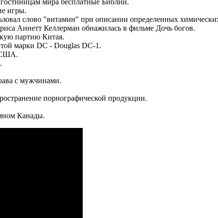
м гостиницам мира бесплатные Библии.
ие игры.
зовал слово "витамин" при описании определенных химических
ктриса Аннетт Келлерман обнажилась в фильме Дочь богов.
скую партию Китая.
итой марки DC - Douglas DC-1.
 США.
.
рава с мужчинами.
пространение порнографической продукции.
мном Канады.