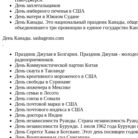
День заплетальщиков
День имбирного печенья в США
День матери в Южном Судане
День Канады. Это национальный праздник Канады, обще
объединившего три провинции в единое государство Кан
День Канады. sashagrons.com
Праздник Джулая в Болгарии. Праздник Джулая - молодежн
радиоприемников.
День Коммунистической партии Китая
День скаута в Таиланде
День креативного мороженого в США
День свободы в Суринаме
День инженера в Мексике
День семьи в Лесото
День союза в Сомали
День почтовой марки в США
День почтового индекса в США
День доктора в Индии
День независимости Руанды. Страна независимость Руанд
День независимости Бурунди. 1 июля 1962 года Бурунди 
День Серетсе Хама в Ботсване. Этот день посвящен годов
День Вооруженных сил Сингапура