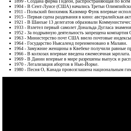
1899 - Создана фирма Гидеон, распространяющая по все
1904 - В Сент-Луисе (США) начались Третьи Олимпийск
1911 - Польский биохимик Казимир Функ впервые исполь
1915 - Первая сцена раздевания в кино: австралийская а
1921 - В Шанхае 13 делегатов образовали Коммунистиче
1933 - Взлетел первый самолет Дональда Дугласа знамен
1952 - За подрывную деятельность запрещена компартия
1963 - Министерство почт США ввело почтовые индексы
1964 - Государство Ньясаленд переименовано в Малави.
1964 - Замужние женщины в Квебеке получили равные п
1966 - В колхозах впервые введена ежемесячная зарплата.
1969 - В Дании впервые в мире разрешены выпуск и рас
1970 - Легализация абортов в Нью-Йорке.
1980 - Песня О, Канада провозглашена национальным ги