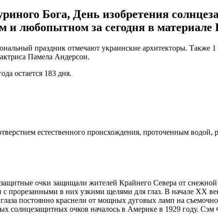
уриного Бога, День изобретения солнце
 и любопытном за сегодня в материале K
сиональный праздник отмечают украинские архитекторы. Также 1
 актриса Памела Андерсон.
ода остается 183 дня.
отверстием естественного происхождения, проточенным водой, 
защитные очки защищали жителей Крайнего Севера от снежной с
 с прорезанными в них узкими щелями для глаз. В начале ХХ ве
их глаза постоянно краснели от мощных дуговых ламп на съемочно
х солнцезащитных очков началось в Америке в 1929 году. Сэм 