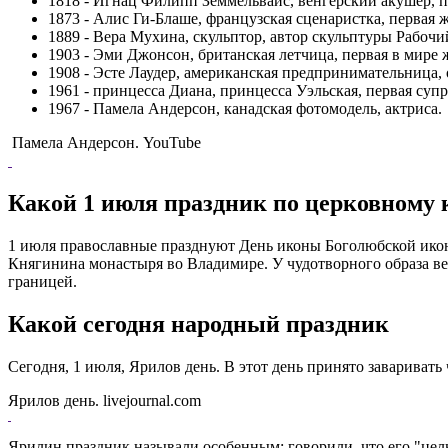
1818 - Игнац Филипп Земмельвайс, венгерский акушер, п
1873 - Алис Ги-Блаше, французская сценаристка, первая
1889 - Вера Мухина, скульптор, автор скульптуры Рабочи
1903 - Эми Джонсон, британская летчица, первая в мир
1908 - Эсте Лаудер, американская предпринимательница, 
1961 - принцесса Диана, принцесса Уэльская, первая супр
1967 - Памела Андерсон, канадская фотомодель, актриса.
Памела Андерсон. YouTube
Какой 1 июля праздник по церковному
1 июля православные празднуют День иконы Боголюбской иконы 
Княгинина монастыря во Владимире. У чудотворного образа ве
границей.
Какой сегодня народный праздник
Сегодня, 1 июля, Ярилов день. В этот день принято заваривать
Ярилов день. livejournal.com
Ярилин праздник называли особенным; говорили, что его "целы