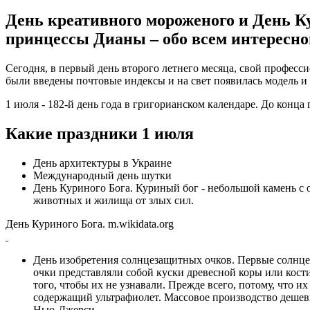
День креативного мороженого и День К
принцессы Дианы – обо всем интересном
Сегодня, в первый день второго летнего месяца, свой профес
были введены почтовые индексы и на свет появилась модель и
1 июля - 182-й день года в григорианском календаре. До конца г
Какие праздники 1 июля
День архитектуры в Украине
Международный день шутки
День Куриного Бога. Куриный бог - небольшой камень с 
животных и жилища от злых сил.
День Куриного Бога. m.wikidata.org
День изобретения солнцезащитных очков. Первые солнце
очки представляли собой куски древесной коры или кости
того, чтобы их не узнавали. Прежде всего, потому, что 
содержащий ультрафиолет. Массовое производство дешевы
Нью-Джерси.