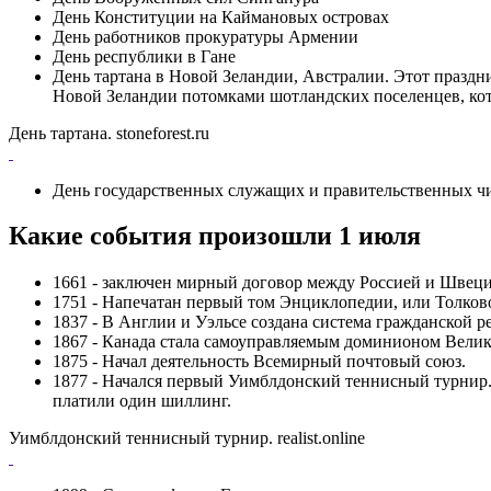
День Конституции на Каймановых островах
День работников прокуратуры Армении
День республики в Гане
День тартана в Новой Зеландии, Австралии. Этот праздн
Новой Зеландии потомками шотландских поселенцев, кото
День тартана. stoneforest.ru
День государственных служащих и правительственных ч
Какие события произошли 1 июля
1661 - заключен мирный договор между Россией и Швецие
1751 - Напечатан первый том Энциклопедии, или Толков
1837 - В Англии и Уэльсе создана система гражданской р
1867 - Канада стала самоуправляемым доминионом Вели
1875 - Начал деятельность Всемирный почтовый союз.
1877 - Начался первый Уимблдонский теннисный турнир.
платили один шиллинг.
Уимблдонский теннисный турнир. realist.online