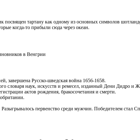
ик посвящен тартану как одному из основных символов шотланд
рые когда-то прибыли сюда через океан.
иновников в Венгрии
й, завершена Русско-шведская война 1656-1658.
ого словаря наук, искусств и ремесел, изданный Дени Дидро и
егистрации актов рождения, бракосочетания и смерти.
кобритании.
 Разыгрывалось первенство среди мужчин. Победителем стал Сп