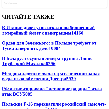
ЧИТАЙТЕ ТАКЖЕ
В Италии двое суток искали выброшенный
лотерейный билет с выигрышем
14160
Орден для Зеленского: в Польше требуют от
Туска завершить дело
10084
В Беларуси осудили лидера группы Ляпис
Трубецкой Михалка
6296
Молдова задействовала стратегический запас
воды из-за обмеления Днестра
5939
РФ активизировала "летающие радары" из-за
атак ВСУ
5085
Польские F-16 перехватили российский самолет-