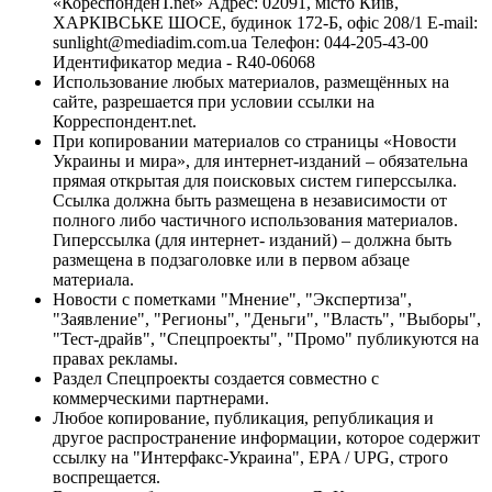
«КореспонденТ.net» Адрес: 02091, місто Київ,
ХАРКІВСЬКЕ ШОСЕ, будинок 172-Б, офіс 208/1 E-mail:
sunlight@mediadim.com.ua
Телефон: 044-205-43-00
Идентификатор медиа - R40-06068
Использование любых материалов, размещённых на
сайте, разрешается при условии ссылки на
Корреспондент.net.
При копировании материалов со страницы «Новости
Украины и мира», для интернет-изданий – обязательна
прямая открытая для поисковых систем гиперссылка.
Ссылка должна быть размещена в независимости от
полного либо частичного использования материалов.
Гиперссылка (для интернет- изданий) – должна быть
размещена в подзаголовке или в первом абзаце
материала.
Новости с пометками "Мнение", "Экспертиза",
"Заявление", "Регионы", "Деньги", "Власть", "Выборы",
"Тест-драйв", "Спецпроекты", "Промо" публикуются на
правах рекламы.
Раздел Спецпроекты создается совместно с
коммерческими партнерами.
Любое копирование, публикация, републикация и
другое распространение информации, которое содержит
ссылку на "Интерфакс-Украина", EPA / UPG, строго
воспрещается.