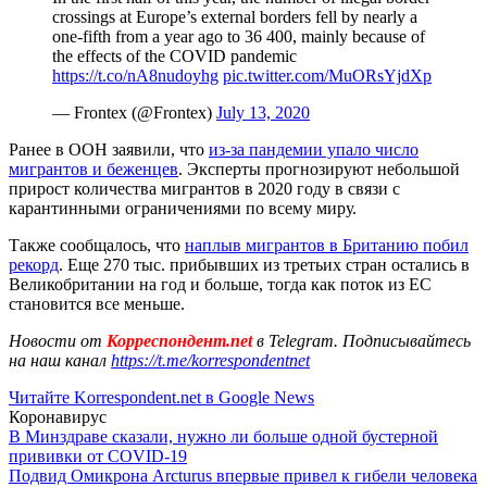
crossings at Europe’s external borders fell by nearly a
one-fifth from a year ago to 36 400, mainly because of
the effects of the COVID pandemic
https://t.co/nA8nudoyhg
pic.twitter.com/MuORsYjdXp
— Frontex (@Frontex)
July 13, 2020
Ранее в ООН заявили, что
из-за пандемии упало число
мигрантов и беженцев
. Эксперты прогнозируют небольшой
прирост количества мигрантов в 2020 году в связи с
карантинными ограничениями по всему миру.
Также сообщалось, что
наплыв мигрантов в Британию побил
рекорд
. Еще 270 тыс. прибывших из третьих стран остались в
Великобритании на год и больше, тогда как поток из ЕС
становится все меньше.
Новости от
Корреспондент.net
в Telegram. Подписывайтесь
на наш канал
https://t.me/korrespondentnet
Читайте Korrespondent.net в Google News
Коронавирус
В Минздраве сказали, нужно ли больше одной бустерной
прививки от COVID-19
Подвид Омикрона Arcturus впервые привел к гибели человека