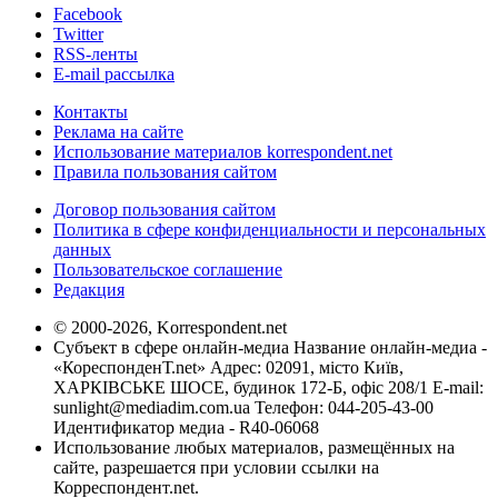
Facebook
Twitter
RSS-ленты
E-mail рассылка
Контакты
Реклама на сайте
Использование материалов korrespondent.net
Правила пользования сайтом
Договор пользования сайтом
Политика в сфере конфиденциальности и персональных
данных
Пользовательское соглашение
Редакция
© 2000-2026, Korrespondent.net
Субъект в сфере онлайн-медиа Название онлайн-медиа -
«КореспонденТ.net» Адрес: 02091, місто Київ,
ХАРКІВСЬКЕ ШОСЕ, будинок 172-Б, офіс 208/1 E-mail:
sunlight@mediadim.com.ua
Телефон: 044-205-43-00
Идентификатор медиа - R40-06068
Использование любых материалов, размещённых на
сайте, разрешается при условии ссылки на
Корреспондент.net.