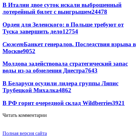
В Италии двое суток искали выброшенный
лотерейный билет с выигрышем
24478
Орден для Зеленского: в Польше требуют от
Туска завершить дело
12754
Сюжет
Банкет генералов. Последствия взрыва в
Москве
9052
Молдова задействовала стратегический запас
воды из-за обмеления Днестра
7643
В Беларуси осудили лидера группы Ляпис
Трубецкой Михалка
4862
В РФ горит очередной склад Wildberries
3921
Читать комментарии
Полная версия сайта