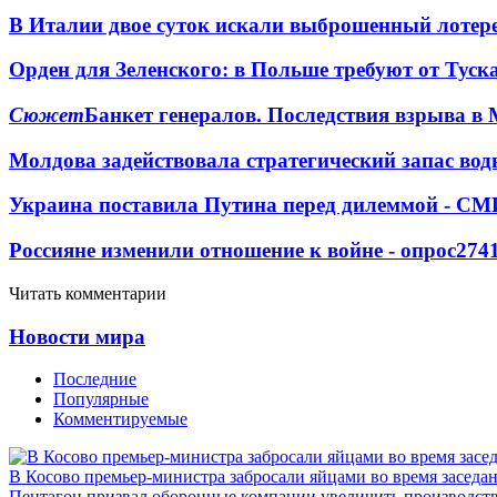
В Италии двое суток искали выброшенный лоте
Орден для Зеленского: в Польше требуют от Туск
Сюжет
Банкет генералов. Последствия взрыва в 
Молдова задействовала стратегический запас вод
Украина поставила Путина перед дилеммой - СМ
Россияне изменили отношение к войне - опрос
274
Читать комментарии
Новости мира
Последние
Популярные
Комментируемые
В Косово премьер-министра забросали яйцами во время заседа
Пентагон призвал оборонные компании увеличить производст