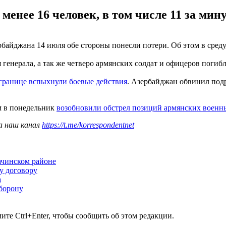
 менее 16 человек, в том числе 11 за ми
айджана 14 июля обе стороны понесли потери. Об этом в среду
енерала, а так же четверо армянских солдат и офицеров погибли
границе вспыхнули боевые действия
. Азербайджан обвинил под
м в понедельник
возобновили обстрел позиций армянских военн
а наш канал
https://t.me/korrespondentnet
ачинском районе
у договору
а
борону
те Ctrl+Enter, чтобы сообщить об этом редакции.