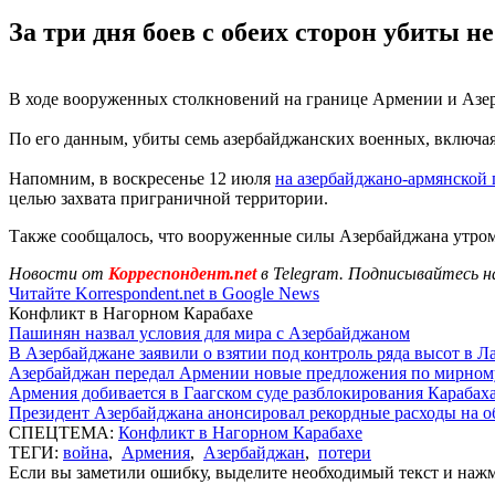
За три дня боев с обеих сторон убиты не
В ходе вооруженных столкновений на границе Армении и Азерб
По его данным, убиты семь азербайджанских военных, включая г
Напомним, в воскресенье 12 июля
на азербайджано-армянской 
целью захвата приграничной территории.
Также сообщалось, что вооруженные силы Азербайджана утро
Новости от
Корреспондент.net
в Telegram. Подписывайтесь н
Читайте Korrespondent.net в Google News
Конфликт в Нагорном Карабахе
Пашинян назвал условия для мира с Азербайджаном
В Азербайджане заявили о взятии под контроль ряда высот в Л
Азербайджан передал Армении новые предложения по мирном
Армения добивается в Гаагском суде разблокирования Карабах
Президент Азербайджана анонсировал рекордные расходы на о
СПЕЦТЕМА:
Конфликт в Нагорном Карабахе
ТЕГИ:
война
,
Армения
,
Азербайджан
,
потери
Если вы заметили ошибку, выделите необходимый текст и нажми