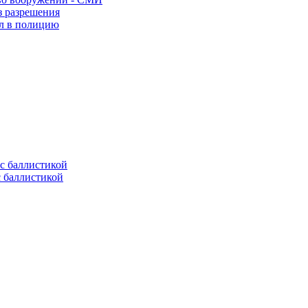
з разрешения
ел в полицию
с баллистикой