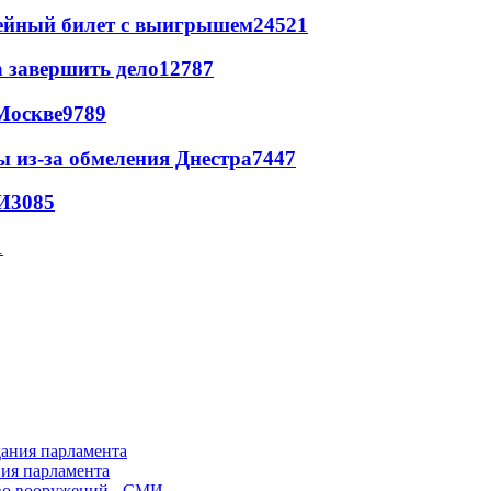
рейный билет с выигрышем
24521
а завершить дело
12787
Москве
9789
ы из-за обмеления Днестра
7447
И
3085
1
ния парламента
во вооружений - СМИ