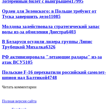
лотерейный билет с выигрышем
17995
Орден для Зеленского: в Польше требуют от
Туска завершить дело
11085
Молдова задействовала стратегический запас
воды из-за обмеления Днестра
6403
В Беларуси осудили лидера группы Ляпис
Трубецкой Михалка
6326
РФ активизировала "летающие радары" из-за
атак ВСУ
5105
Польские F-16 перехватили российский самолет-
шпион над Балтикой
4748
Читать комментарии
Полная версия сайта