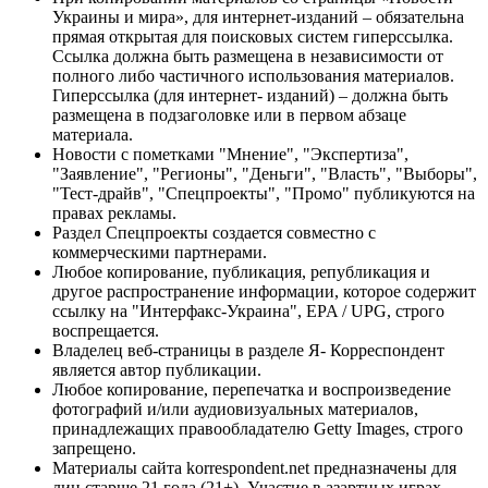
Украины и мира», для интернет-изданий – обязательна
прямая открытая для поисковых систем гиперссылка.
Ссылка должна быть размещена в независимости от
полного либо частичного использования материалов.
Гиперссылка (для интернет- изданий) – должна быть
размещена в подзаголовке или в первом абзаце
материала.
Новости с пометками "Мнение", "Экспертиза",
"Заявление", "Регионы", "Деньги", "Власть", "Выборы",
"Тест-драйв", "Спецпроекты", "Промо" публикуются на
правах рекламы.
Раздел Спецпроекты создается совместно с
коммерческими партнерами.
Любое копирование, публикация, републикация и
другое распространение информации, которое содержит
ссылку на "Интерфакс-Украина", EPA / UPG, строго
воспрещается.
Владелец веб-страницы в разделе Я- Корреспондент
является автор публикации.
Любое копирование, перепечатка и воспроизведение
фотографий и/или аудиовизуальных материалов,
принадлежащих правообладателю Getty Images, строго
запрещено.
Материалы сайта korrespondent.net предназначены для
лиц старше 21 года (21+). Участие в азартных играх