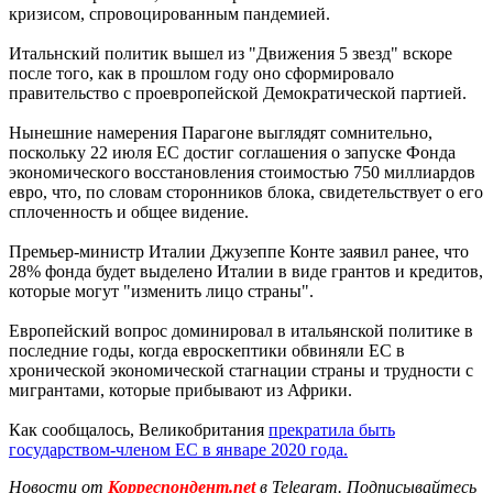
кризисом, спровоцированным пандемией.
Итальнский политик вышел из "Движения 5 звезд" вскоре
после того, как в прошлом году оно сформировало
правительство с проевропейской Демократической партией.
Нынешние намерения Парагоне выглядят сомнительно,
поскольку 22 июля ЕС достиг соглашения о запуске Фонда
экономического восстановления стоимостью 750 миллиардов
евро, что, по словам сторонников блока, свидетельствует о его
сплоченность и общее видение.
Премьер-министр Италии Джузеппе Конте заявил ранее, что
28% фонда будет выделено Италии в виде грантов и кредитов,
которые могут "изменить лицо страны".
Европейский вопрос доминировал в итальянской политике в
последние годы, когда евроскептики обвиняли ЕС в
хронической экономической стагнации страны и трудности с
мигрантами, которые прибывают из Африки.
Как сообщалось, Великобритания
прекратила быть
государством-членом ЕС в январе 2020 года.
Новости от
Корреспондент.net
в Telegram. Подписывайтесь