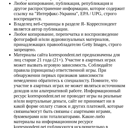
Любое копирование, публикация, републикация и
другое распространение информации, которое содержит
ссылку на "Интерфакс-Украина", EPA / UPG, строго
воспрещается.
Владелец веб-страницы в разделе Я- Корреспондент
является автор публикации.
Любое копирование, перепечатка и воспроизведение
фотографий и/или аудиовизуальных материалов,
принадлежащих правообладателю Getty Images, строго
запрещено.
Материалы сайта korrespondent.net предназначены для
лиц старше 21 года (21+). Участие в азартных играх
может вызвать игровую зависимость. Соблюдайте
правила (принципы) ответственной игры. При
обнаружении первых признаков зависимости
немедленно обратитесь к специалисту. Помните, что
участие в азартных играх не может являться источником
доходов или альтернативой работе. Информационный
ресурс korrespondent.net не проводит игры на реальные
и/или виртуальные деньги, сайт не принимает ни в
какой форме оплату ставок и других платежей, которые
связаны/могут быть связаны с азартными играми,
букмекерами или тотализаторами. Какие-либо
материалы на информационном ресурсе
korrespondent.net публикуются исключительно в