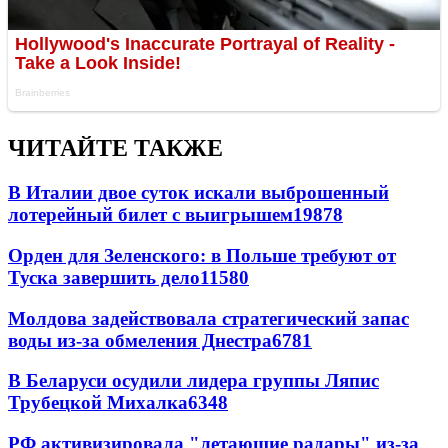
ЧИТАЙТЕ ТАКЖЕ
В Италии двое суток искали выброшенный
лотерейный билет с выигрышем
19878
Орден для Зеленского: в Польше требуют от
Туска завершить дело
11580
Молдова задействовала стратегический запас
воды из-за обмеления Днестра
6781
В Беларуси осудили лидера группы Ляпис
Трубецкой Михалка
6348
РФ активизировала "летающие радары" из-за