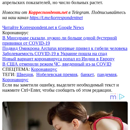
апрельских показателей, но число больных растет.
Новости от
Корреспондент.net
в Telegram. Подписывайтесь
на наш канал
https://t.me/korrespondentnet
Читайте Korrespondent.net в Google News
Коронавирус
В Минздраве сказали, нужно ли больше одной бустерной
прививки от COVID-19
Подвид Омикрона Arcturus впервые привел к гибели человека
Заболеваемость COVID-19 в Украине пошла на спад
Новый вариант коронавируса попал из Индии в Европу
В США отменили режим ЧС, введенный из-за COVID
СПЕЦТЕМА:
Коронавирус
ТЕГИ:
Швеция
,
Нобелевская премия
,
банкет
,
пандемия
,
Коронавирус
Если вы заметили ошибку, выделите необходимый текст и
нажмите Ctrl+Enter, чтобы сообщить об этом редакции.