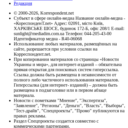
Редакция
© 2000-2026, Korrespondent.net
Субъект в сфере онлайн-медиа Название онлайн-медиа -
«КореспонденТ.net» Адрес: 02091, місто Київ,
ХАРКІВСЬКЕ ШОСЕ, будинок 172-Б, офіс 208/1 E-mail:
sunlight@mediadim.com.ua
Телефон: 044-205-43-00
Идентификатор медиа - R40-06068
Использование любых материалов, размещённых на
сайте, разрешается при условии ссылки на
Корреспондент.net.
При копировании материалов со страницы «Новости
Украины и мира», для интернет-изданий – обязательна
прямая открытая для поисковых систем гиперссылка.
Ссылка должна быть размещена в независимости от
полного либо частичного использования материалов.
Гиперссылка (для интернет- изданий) – должна быть
размещена в подзаголовке или в первом абзаце
материала.
Новости с пометками "Мнение", "Экспертиза",
"Заявление", "Регионы", "Деньги", "Власть", "Выборы",
"Тест-драйв", "Спецпроекты", "Промо" публикуются на
правах рекламы.
Раздел Спецпроекты создается совместно с
коммерческими партнерами.