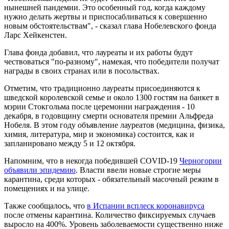
нынешней пандемии. Это особенный год, когда каждому
нужно делать жертвы и приспосабливаться к совершенно
новым обстоятельствам", - сказал глава Нобелевского фонда
Ларс Хейкенстен.
Глава фонда добавил, что лауреаты и их работы будут
чествоваться "по-разному", намекая, что победители получат
награды в своих странах или в посольствах.
Отметим, что традиционно лауреаты присоединяются к
шведской королевской семье и около 1300 гостям на банкет в
мэрии Стокгольма после церемонии награждения - 10
декабря, в годовщину смерти основателя премии Альфреда
Нобеля. В этом году объявление лауреатов (медицина, физика,
химия, литература, мир и экономика) состоится, как и
запланировано между 5 и 12 октября.
Напомним, что в некогда победившей COVID-19
Черногории
объявили эпидемию
. Власти ввели новые строгие меры
карантина, среди которых - обязательный масочный режим в
помещениях и на улице.
Также сообщалось, что
в Испании всплеск коронавируса
после отмены карантина. Количество фиксируемых случаев
выросло на 400%. Уровень заболеваемости существенно ниже