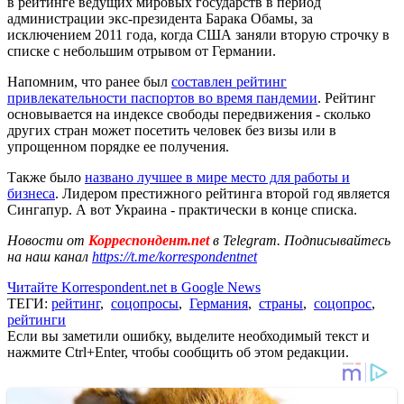
в рейтинге ведущих мировых государств в период
администрации экс-президента Барака Обамы, за
исключением 2011 года, когда США заняли вторую строчку в
списке с небольшим отрывом от Германии.
Напомним, что ранее был
составлен рейтинг
привлекательности паспортов во время пандемии
. Рейтинг
основывается на индексе свободы передвижения - сколько
других стран может посетить человек без визы или в
упрощенном порядке ее получения.
Также было
названо лучшее в мире место для работы и
бизнеса
. Лидером престижного рейтинга второй год является
Сингапур. А вот Украина - практически в конце списка.
Новости от
Корреспондент.net
в Telegram. Подписывайтесь
на наш канал
https://t.me/korrespondentnet
Читайте Korrespondent.net в Google News
ТЕГИ:
рейтинг
,
соцопросы
,
Германия
,
страны
,
соцопрос
,
рейтинги
Если вы заметили ошибку, выделите необходимый текст и
нажмите Ctrl+Enter, чтобы сообщить об этом редакции.