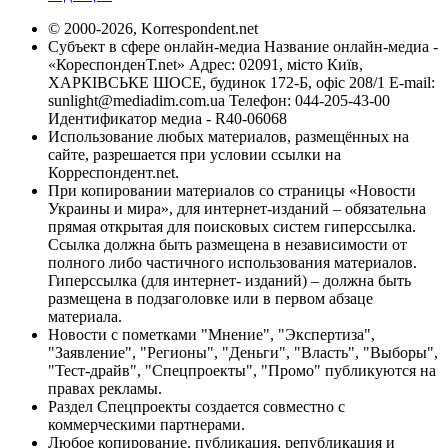
© 2000-2026, Korrespondent.net
Субъект в сфере онлайн-медиа Название онлайн-медиа -
«КореспонденТ.net» Адрес: 02091, місто Київ,
ХАРКІВСЬКЕ ШОСЕ, будинок 172-Б, офіс 208/1 E-mail:
sunlight@mediadim.com.ua
Телефон: 044-205-43-00
Идентификатор медиа - R40-06068
Использование любых материалов, размещённых на
сайте, разрешается при условии ссылки на
Корреспондент.net.
При копировании материалов со страницы «Новости
Украины и мира», для интернет-изданий – обязательна
прямая открытая для поисковых систем гиперссылка.
Ссылка должна быть размещена в независимости от
полного либо частичного использования материалов.
Гиперссылка (для интернет- изданий) – должна быть
размещена в подзаголовке или в первом абзаце
материала.
Новости с пометками "Мнение", "Экспертиза",
"Заявление", "Регионы", "Деньги", "Власть", "Выборы",
"Тест-драйв", "Спецпроекты", "Промо" публикуются на
правах рекламы.
Раздел Спецпроекты создается совместно с
коммерческими партнерами.
Любое копирование, публикация, републикация и