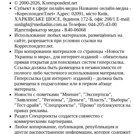
© 2000-2026, Korrespondent.net
Субъект в сфере онлайн-медиа Название онлайн-медиа -
«КореспонденТ.net» Адрес: 02091, місто Київ,
ХАРКІВСЬКЕ ШОСЕ, будинок 172-Б, офіс 208/1 E-mail:
sunlight@mediadim.com.ua
Телефон: 044-205-43-00
Идентификатор медиа - R40-06068
Использование любых материалов, размещённых на
сайте, разрешается при условии ссылки на
Корреспондент.net.
При копировании материалов со страницы «Новости
Украины и мира», для интернет-изданий – обязательна
прямая открытая для поисковых систем гиперссылка.
Ссылка должна быть размещена в независимости от
полного либо частичного использования материалов.
Гиперссылка (для интернет- изданий) – должна быть
размещена в подзаголовке или в первом абзаце
материала.
Новости с пометками "Мнение", "Экспертиза",
"Заявление", "Регионы", "Деньги", "Власть", "Выборы",
"Тест-драйв", "Спецпроекты", "Промо" публикуются на
правах рекламы.
Раздел Спецпроекты создается совместно с
коммерческими партнерами.
Любое копирование, публикация, републикация и
другое распространение информации, которое содержит