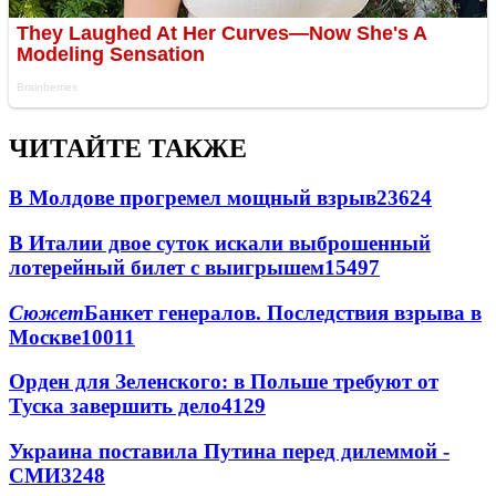
ЧИТАЙТЕ ТАКЖЕ
В Молдове прогремел мощный взрыв
23624
В Италии двое суток искали выброшенный
лотерейный билет с выигрышем
15497
Сюжет
Банкет генералов. Последствия взрыва в
Москве
10011
Орден для Зеленского: в Польше требуют от
Туска завершить дело
4129
Украина поставила Путина перед дилеммой -
СМИ
3248