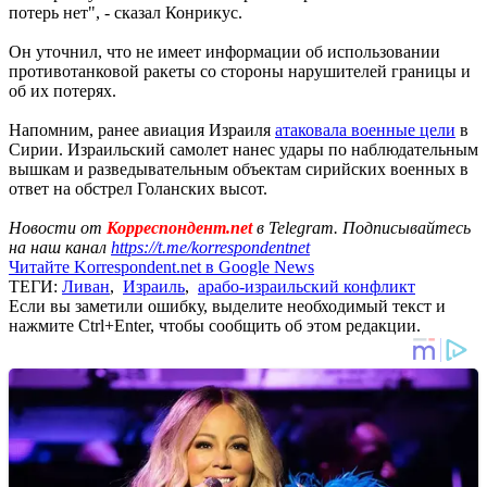
потерь нет", - сказал Конрикус.
Он уточнил, что не имеет информации об использовании
противотанковой ракеты со стороны нарушителей границы и
об их потерях.
Напомним, ранее авиация Израиля
атаковала военные цели
в
Сирии. Израильский самолет нанес удары по наблюдательным
вышкам и разведывательным объектам сирийских военных в
ответ на обстрел Голанских высот.
Новости от
Корреспондент.net
в Telegram. Подписывайтесь
на наш канал
https://t.me/korrespondentnet
Читайте Korrespondent.net в Google News
ТЕГИ:
Ливан
,
Израиль
,
арабо-израильский конфликт
Если вы заметили ошибку, выделите необходимый текст и
нажмите Ctrl+Enter, чтобы сообщить об этом редакции.