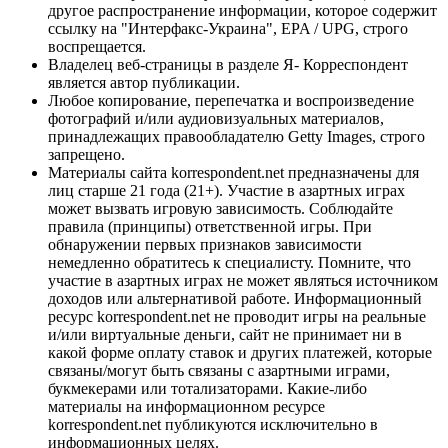
другое распространение информации, которое содержит
ссылку на "Интерфакс-Украина", EPA / UPG, строго
воспрещается.
Владелец веб-страницы в разделе Я- Корреспондент
является автор публикации.
Любое копирование, перепечатка и воспроизведение
фотографий и/или аудиовизуальных материалов,
принадлежащих правообладателю Getty Images, строго
запрещено.
Материалы сайта korrespondent.net предназначены для
лиц старше 21 года (21+). Участие в азартных играх
может вызвать игровую зависимость. Соблюдайте
правила (принципы) ответственной игры. При
обнаружении первых признаков зависимости
немедленно обратитесь к специалисту. Помните, что
участие в азартных играх не может являться источником
доходов или альтернативой работе. Информационный
ресурс korrespondent.net не проводит игры на реальные
и/или виртуальные деньги, сайт не принимает ни в
какой форме оплату ставок и других платежей, которые
связаны/могут быть связаны с азартными играми,
букмекерами или тотализаторами. Какие-либо
материалы на информационном ресурсе
korrespondent.net публикуются исключительно в
информационных целях.