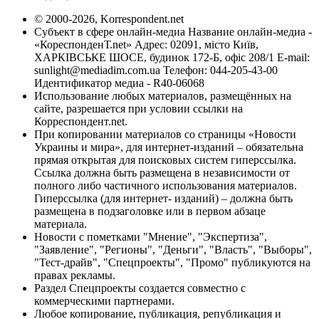
© 2000-2026, Korrespondent.net
Субъект в сфере онлайн-медиа Название онлайн-медиа -
«КореспонденТ.net» Адрес: 02091, місто Київ,
ХАРКІВСЬКЕ ШОСЕ, будинок 172-Б, офіс 208/1 E-mail:
sunlight@mediadim.com.ua
Телефон: 044-205-43-00
Идентификатор медиа - R40-06068
Использование любых материалов, размещённых на
сайте, разрешается при условии ссылки на
Корреспондент.net.
При копировании материалов со страницы «Новости
Украины и мира», для интернет-изданий – обязательна
прямая открытая для поисковых систем гиперссылка.
Ссылка должна быть размещена в независимости от
полного либо частичного использования материалов.
Гиперссылка (для интернет- изданий) – должна быть
размещена в подзаголовке или в первом абзаце
материала.
Новости с пометками "Мнение", "Экспертиза",
"Заявление", "Регионы", "Деньги", "Власть", "Выборы",
"Тест-драйв", "Спецпроекты", "Промо" публикуются на
правах рекламы.
Раздел Спецпроекты создается совместно с
коммерческими партнерами.
Любое копирование, публикация, републикация и