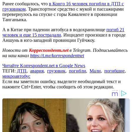
Ранее сообщалось, что
в Конго 16 человек погибли в ДТП с
грузовиком
. Транспортное средство с мукой и пассажирами
перевернулось на спуске с горы Камаленге в провинции
Танганьика.
А в Китае при падении автобуса в водохранилище
погиб 21
человек и еще 15 пострадали
. Инцидент произошел в городе
Аншунь в юго-западной провинции Гуйчжоу.
Новости от
Корреспондент.net
в Telegram. Подписывайтесь
на наш канал
https://t.me/korrespondentnet
Читайте Korrespondent.net в Google News
ТЕГИ:
ДТП
,
авария
,
грузовик
,
погибли
,
Мали
,
погибшие
,
микроавтобус
Если вы заметили ошибку, выделите необходимый текст и
нажмите Ctrl+Enter, чтобы сообщить об этом редакции.