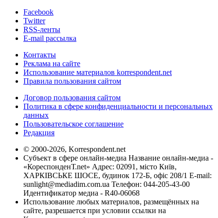
Facebook
Twitter
RSS-ленты
E-mail рассылка
Контакты
Реклама на сайте
Использование материалов korrespondent.net
Правила пользования сайтом
Договор пользования сайтом
Политика в сфере конфиденциальности и персональных
данных
Пользовательское соглашение
Редакция
© 2000-2026, Korrespondent.net
Субъект в сфере онлайн-медиа Название онлайн-медиа -
«КореспонденТ.net» Адрес: 02091, місто Київ,
ХАРКІВСЬКЕ ШОСЕ, будинок 172-Б, офіс 208/1 E-mail:
sunlight@mediadim.com.ua
Телефон: 044-205-43-00
Идентификатор медиа - R40-06068
Использование любых материалов, размещённых на
сайте, разрешается при условии ссылки на