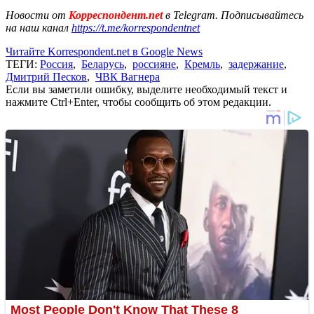
Новости от
Корреспондент.net
в Telegram. Подписывайтесь
на наш канал
https://t.me/korrespondentnet
Читайте Korrespondent.net в Google News
ТЕГИ:
Россия
,
Беларусь
,
россияне
,
Кремль
,
задержание
,
Дмитрий Песков
,
ЧВК Вагнера
Если вы заметили ошибку, выделите необходимый текст и
нажмите Ctrl+Enter, чтобы сообщить об этом редакции.