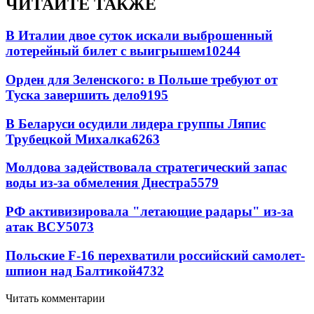
ЧИТАЙТЕ ТАКЖЕ
В Италии двое суток искали выброшенный
лотерейный билет с выигрышем
10244
Орден для Зеленского: в Польше требуют от
Туска завершить дело
9195
В Беларуси осудили лидера группы Ляпис
Трубецкой Михалка
6263
Молдова задействовала стратегический запас
воды из-за обмеления Днестра
5579
РФ активизировала "летающие радары" из-за
атак ВСУ
5073
Польские F-16 перехватили российский самолет-
шпион над Балтикой
4732
Читать комментарии