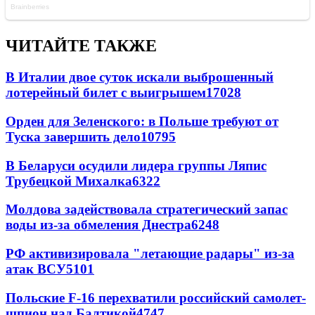
ЧИТАЙТЕ ТАКЖЕ
В Италии двое суток искали выброшенный
лотерейный билет с выигрышем
17028
Орден для Зеленского: в Польше требуют от
Туска завершить дело
10795
В Беларуси осудили лидера группы Ляпис
Трубецкой Михалка
6322
Молдова задействовала стратегический запас
воды из-за обмеления Днестра
6248
РФ активизировала "летающие радары" из-за
атак ВСУ
5101
Польские F-16 перехватили российский самолет-
шпион над Балтикой
4747