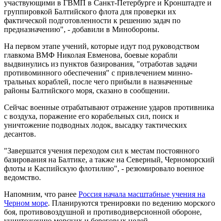
участвующими в ГВМП в Санкт-Петербурге и Кронштадте и
группировкой Балтийского флота для проверки их
фактической подготовленности к решению задач по
предназначению", - добавили в Минобороны.
На первом этапе учений, которые идут под руководством
главкома ВМФ Николая Евменова, боевые корабли
выдвинулись из пунктов базирования, "отработав задачи
противоминного обеспечения" с привлечением минно-
тральных кораблей, после чего прибыли в назначенные
районы Балтийского моря, сказано в сообщении.
Сейчас военные отрабатывают отражение ударов противника
с воздуха, поражение его корабельных сил, поиск и
уничтожение подводных лодок, высадку тактических
десантов.
"Завершатся учения переходом сил к местам постоянного
базирования на Балтике, а также на Северный, Черноморский
флоты и Каспийскую флотилию", - резюмировало военное
ведомство.
Напомним, что ранее
Россия начала масштабные учения на
Черном море
. Планируются тренировки по ведению морского
боя, противовоздушной и противодиверсионной обороне,
уничтожению морских и береговых целей.