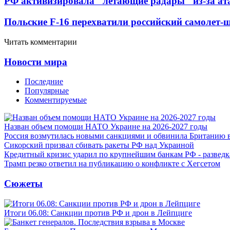
РФ активизировала "летающие радары" из-за а
Польские F-16 перехватили российский самолет-
Читать комментарии
Новости мира
Последние
Популярные
Комментируемые
Назван объем помощи НАТО Украине на 2026-2027 годы
Россия возмутилась новыми санкциями и обвинила Британию 
Сикорский призвал сбивать ракеты РФ над Украиной
Кредитный кризис ударил по крупнейшим банкам РФ - разведк
Трамп резко ответил на публикацию о конфликте с Хегсетом
Сюжеты
Итоги 06.08: Санкции против РФ и дрон в Лейпциге