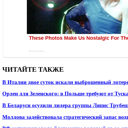
ЧИТАЙТЕ ТАКЖЕ
В Италии двое суток искали выброшенный лоте
Орден для Зеленского: в Польше требуют от Туск
В Беларуси осудили лидера группы Ляпис Трубе
Молдова задействовала стратегический запас вод