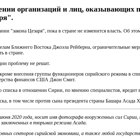
нии организаций и лиц, оказывающих п
ря".
 "закона Цезаря", пока в стране не изменится власть. Об этом
елам Ближнего Востока Джоэла Рейберна, ограничительные меры
ь в стране.
ции проблему не решат.
кроме внесения группы функционеров сирийского режима в спис
терства финансов США Джон Смит.
о списка в отношении Сирии, по мнению специалистов, вредит 
ка, в том числе против сына президента страны Башара Асада Х
 июня 2020 года, носит имя фотографа вооруженных сил Сирии,
 заключенных в тюрьмах режима Асада.
вных секторов сирийской экономики, а также любой государств