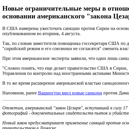
Новые ограничительные меры в отноше
основании американского "закона Цеза
В США намерены ужесточать санкции против Сирии на основании
опубликованном во вторник, 4 августа.
Так, по словам заместителя помощника госсекретаря США по д
"сирийский режим и его союзники не согласятся" сменить власт
При этом американские эксперты заявили, что одни лишь санк
"Сложно понять, что еще делает правительство США в Сирии, 
Управления по контролю над иностранными активами Минис
В то же время расширение американской властью санкционног
Напомним, ранее
Вашингтон ввел новые санкции
против Дамас
Отметим, американский "закон Цезаря", вступивший в силу 17
фотографий - документальных свидетельств пыток и убийств
Новый закон предусматривает применение санкций против осно
правительством в Дамаске.