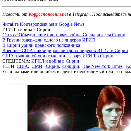
Новости от
Корреспондент.net
в Telegram. Подписывайтесь н
Читайте Korrespondent.net в Google News
ИГИЛ и война в Сирии
Сюжет
Объединение или новая война. Сценарии для Сирии
В Грузии задержали одного из лидеров ИГИЛ
В Сирии убили иранского полковника
Военные США ликвидировали троих лидеров ИГИЛ в Сирии
США заявили об уничтожении главаря ИГИЛ в Сирии
СПЕЦТЕМА:
ИГИЛ и война в Сирии
ТЕГИ:
США
,
СМИ
,
Сирия
,
санкции
,
The New York Times
,
Ко
Если вы заметили ошибку, выделите необходимый текст и нажми