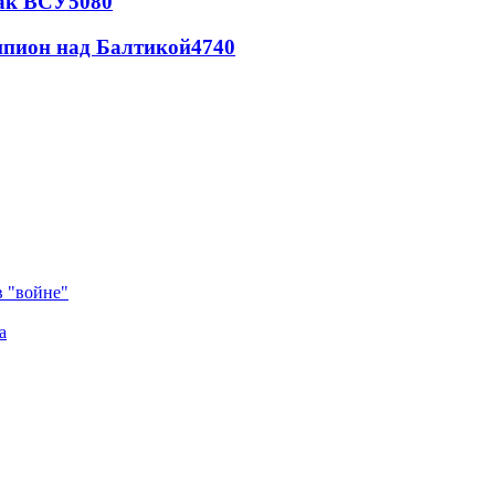
так ВСУ
5080
шпион над Балтикой
4740
в "войне"
а