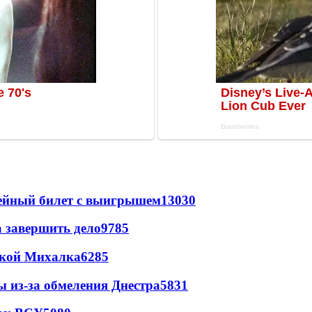
рейный билет с выигрышем
13030
а завершить дело
9785
цкой Михалка
6285
ы из-за обмеления Днестра
5831