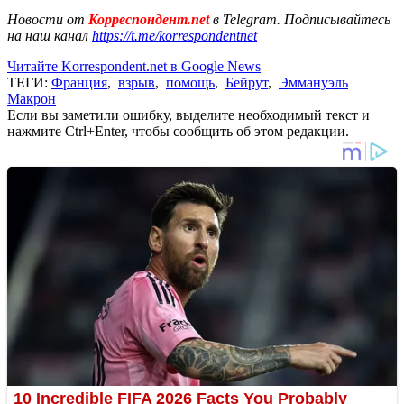
Новости от
Корреспондент.net
в Telegram. Подписывайтесь
на наш канал
https://t.me/korrespondentnet
Читайте Korrespondent.net в Google News
ТЕГИ:
Франция
,
взрыв
,
помощь
,
Бейрут
,
Эммануэль
Макрон
Если вы заметили ошибку, выделите необходимый текст и
нажмите Ctrl+Enter, чтобы сообщить об этом редакции.