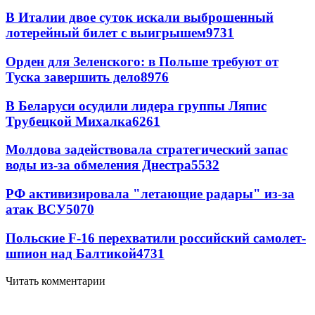
В Италии двое суток искали выброшенный
лотерейный билет с выигрышем
9731
Орден для Зеленского: в Польше требуют от
Туска завершить дело
8976
В Беларуси осудили лидера группы Ляпис
Трубецкой Михалка
6261
Молдова задействовала стратегический запас
воды из-за обмеления Днестра
5532
РФ активизировала "летающие радары" из-за
атак ВСУ
5070
Польские F-16 перехватили российский самолет-
шпион над Балтикой
4731
Читать комментарии