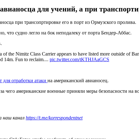
вианосца для учений, а при транспортир
носца при трансопртировке его в порт из Ормузского пролива.
дно, что судно легло на бок неподалеку от порта Бендер-Аббас.
.
a of the Nimitz Class Carrier appears to have listed more outside of B
ed 14m. Fun to reclaim....
pic.twitter.com/tKTHJAaGCS
т для отработки атаки
на американский авианосец.
з-за чего американские военные приняли меры безопасности на 
а наш канал
https://t.me/korrespondentnet