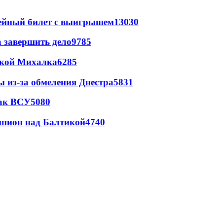
рейный билет с выигрышем
13030
а завершить дело
9785
цкой Михалка
6285
ы из-за обмеления Днестра
5831
так ВСУ
5080
шпион над Балтикой
4740