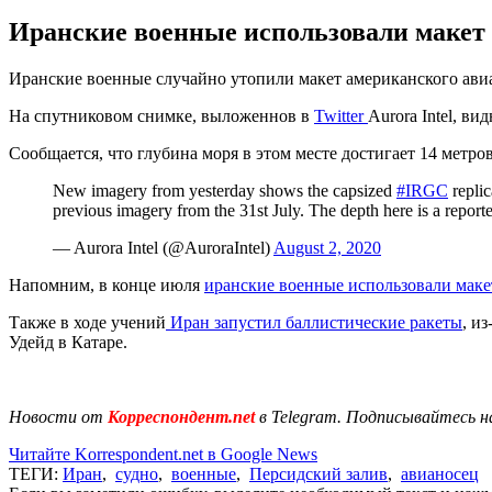
Иранские военные использовали макет а
Иранские военные случайно утопили макет американского авиа
На спутниковом снимке, выложеннов в
Twitter
Aurora Intel, ви
Сообщается, что глубина моря в этом месте достигает 14 метров
New imagery from yesterday shows the capsized
#IRGC
replic
previous imagery from the 31st July. The depth here is a report
— Aurora Intel (@AuroraIntel)
August 2, 2020
Напомним, в конце июля
иранские военные использовали маке
Также в ходе учений
Иран запустил баллистические ракеты
, и
Удейд в Катаре.
Новости от
Корреспондент.net
в Telegram. Подписывайтесь н
Читайте Korrespondent.net в Google News
ТЕГИ:
Иран
,
судно
,
военные
,
Персидский залив
,
авианосец