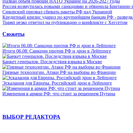
Назван объем помощи НАТО Украине на 2026-2027 годы
Россия возмутилась новыми санкциями и обвинила Британию 
Сикорский призвал сбивать ракеты РФ над Украиной
Кредитный кризис ударил по крупнейшим банкам РФ - разведк
Трамп резко ответил на публикацию о конфликте с Хегсетом
Сюжеты
Итоги 06.08: Санкции против РФ и дрон в Лейпциге
Банкет генералов. Последствия взрыва в Москве
Грязные технологии. Атаки РФ на выборы во Франции
Эскалация для Европы. Российский дрон в Лейпциге
Изменения в армии РФ: что стоит за решением Путина
ВЫБОР РЕДАКТОРА