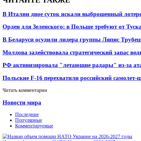
В Италии двое суток искали выброшенный лоте
Орден для Зеленского: в Польше требуют от Туск
В Беларуси осудили лидера группы Ляпис Трубе
Молдова задействовала стратегический запас вод
РФ активизировала "летающие радары" из-за а
Польские F-16 перехватили российский самолет-
Читать комментарии
Новости мира
Последние
Популярные
Комментируемые