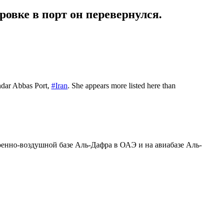
овке в порт он перевернулся.
andar Abbas Port,
#Iran
. She appears more listed here than
военно-воздушной базе Аль-Дафра в ОАЭ и на авиабазе Аль-