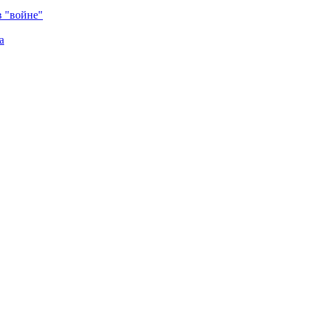
в "войне"
а