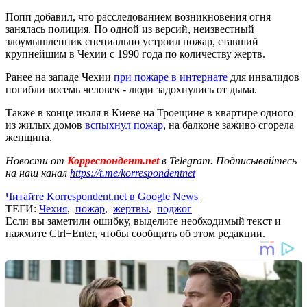
Попп добавил, что расследованием возникновения огня
занялась полиция. По одной из версий, неизвестный
злоумышленник специально устроил пожар, ставший
крупнейшим в Чехии с 1990 года по количеству жертв.
Ранее на западе Чехии
при пожаре в интернате
для инвалидов
погибли восемь человек - люди задохнулись от дыма.
Также в конце июля в Киеве на Троещине в квартире одного
из жилых домов
вспыхнул пожар
, на балконе заживо сгорела
женщина.
Новости от
Корреспондент.net
в Telegram. Подписывайтесь
на наш канал
https://t.me/korrespondentnet
Читайте Korrespondent.net в Google News
ТЕГИ:
Чехия
,
пожар
,
жертвы
,
поджог
Если вы заметили ошибку, выделите необходимый текст и
нажмите Ctrl+Enter, чтобы сообщить об этом редакции.