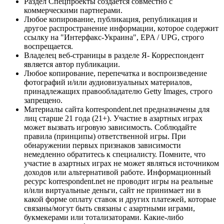
Раздел Спецпроекты создается совместно с
коммерческими партнерами.
Любое копирование, публикация, републикация и
другое распространение информации, которое содержит
ссылку на "Интерфакс-Украина", EPA / UPG, строго
воспрещается.
Владелец веб-страницы в разделе Я- Корреспондент
является автор публикации.
Любое копирование, перепечатка и воспроизведение
фотографий и/или аудиовизуальных материалов,
принадлежащих правообладателю Getty Images, строго
запрещено.
Материалы сайта korrespondent.net предназначены для
лиц старше 21 года (21+). Участие в азартных играх
может вызвать игровую зависимость. Соблюдайте
правила (принципы) ответственной игры. При
обнаружении первых признаков зависимости
немедленно обратитесь к специалисту. Помните, что
участие в азартных играх не может являться источником
доходов или альтернативой работе. Информационный
ресурс korrespondent.net не проводит игры на реальные
и/или виртуальные деньги, сайт не принимает ни в
какой форме оплату ставок и других платежей, которые
связаны/могут быть связаны с азартными играми,
букмекерами или тотализаторами. Какие-либо