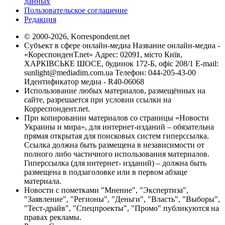
данных
Пользовательское соглашение
Редакция
© 2000-2026, Korrespondent.net
Субъект в сфере онлайн-медиа Название онлайн-медиа -
«КореспонденТ.net» Адрес: 02091, місто Київ,
ХАРКІВСЬКЕ ШОСЕ, будинок 172-Б, офіс 208/1 E-mail:
sunlight@mediadim.com.ua
Телефон: 044-205-43-00
Идентификатор медиа - R40-06068
Использование любых материалов, размещённых на
сайте, разрешается при условии ссылки на
Корреспондент.net.
При копировании материалов со страницы «Новости
Украины и мира», для интернет-изданий – обязательна
прямая открытая для поисковых систем гиперссылка.
Ссылка должна быть размещена в независимости от
полного либо частичного использования материалов.
Гиперссылка (для интернет- изданий) – должна быть
размещена в подзаголовке или в первом абзаце
материала.
Новости с пометками "Мнение", "Экспертиза",
"Заявление", "Регионы", "Деньги", "Власть", "Выборы",
"Тест-драйв", "Спецпроекты", "Промо" публикуются на
правах рекламы.